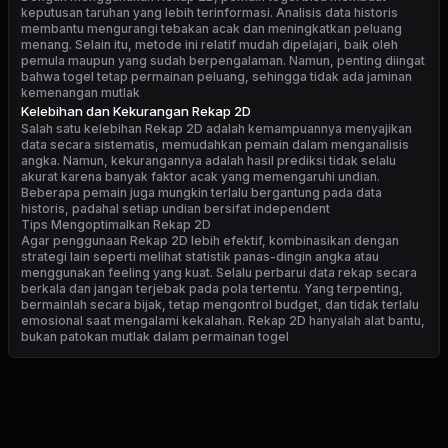
keputusan taruhan yang lebih terinformasi. Analisis data historis
membantu mengurangi tebakan acak dan meningkatkan peluang
menang. Selain itu, metode ini relatif mudah dipelajari, baik oleh
pemula maupun yang sudah berpengalaman. Namun, penting diingat
bahwa togel tetap permainan peluang, sehingga tidak ada jaminan
kemenangan mutlak
Kelebihan dan Kekurangan Rekap 2D
Salah satu kelebihan Rekap 2D adalah kemampuannya menyajikan
data secara sistematis, memudahkan pemain dalam menganalisis
angka. Namun, kekurangannya adalah hasil prediksi tidak selalu
akurat karena banyak faktor acak yang memengaruhi undian.
Beberapa pemain juga mungkin terlalu bergantung pada data
historis, padahal setiap undian bersifat independent
Tips Mengoptimalkan Rekap 2D
Agar penggunaan Rekap 2D lebih efektif, kombinasikan dengan
strategi lain seperti melihat statistik panas-dingin angka atau
menggunakan feeling yang kuat. Selalu perbarui data rekap secara
berkala dan jangan terjebak pada pola tertentu. Yang terpenting,
bermainlah secara bijak, tetap mengontrol budget, dan tidak terlalu
emosional saat mengalami kekalahan. Rekap 2D hanyalah alat bantu,
bukan patokan mutlak dalam permainan togel