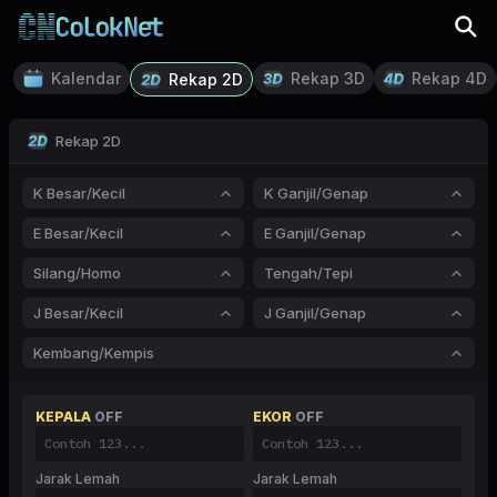
Kalendar
Rekap 3D
Rekap 4D
Rekap 2D
Rekap 2D
K Besar/Kecil
K Ganjil/Genap
E Besar/Kecil
E Ganjil/Genap
Silang/Homo
Tengah/Tepi
J Besar/Kecil
J Ganjil/Genap
Kembang/Kempis
KEPALA
OFF
EKOR
OFF
Jarak Lemah
Jarak Lemah