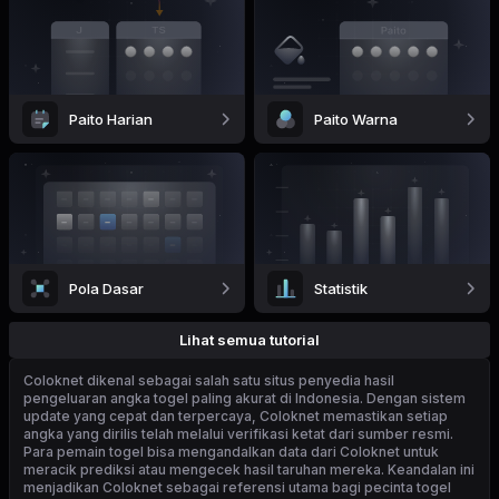
Paito Harian
Paito Warna
Pola Dasar
Statistik
Lihat semua tutorial
Coloknet
dikenal sebagai salah satu situs penyedia hasil
pengeluaran angka togel paling akurat di Indonesia. Dengan sistem
update yang cepat dan terpercaya, Coloknet memastikan setiap
angka yang dirilis telah melalui verifikasi ketat dari sumber resmi.
Para pemain togel bisa mengandalkan data dari Coloknet untuk
meracik prediksi atau mengecek hasil taruhan mereka. Keandalan ini
menjadikan Coloknet sebagai referensi utama bagi pecinta togel