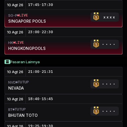
17:45
-
17:30
10 Agt 26
LIVE
SG-P
xxxx
SINGAPORE POOLS
23:00
-
22:30
10 Agt 26
LIVE
HK
HONGKONGPOOLS
Pasaran Lainnya
21:00
-
21:31
10 Agt 26
TUTUP
NVD
NEVADA
18:40
-
15:45
10 Agt 26
TUTUP
BT
BHUTAN TOTO
19:25
-
19:30
10 Agt 26