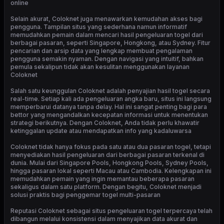
online
Selain akurat, Coloknet juga menawarkan kemudahan akses bagi
pengguna. Tampilan situs yang sederhana namun informatif
memudahkan pemain dalam mencari hasil pengeluaran togel dari
berbagai pasaran, seperti Singapore, Hongkong, atau Sydney. Fitur
pencarian dan arsip data yang lengkap membuat pengalaman
pengguna semakin nyaman. Dengan navigasi yang intuitif, bahkan
pemula sekalipun tidak akan kesulitan menggunakan layanan
Coloknet
Salah satu keunggulan Coloknet adalah penyajian hasil togel secara
real-time. Setiap kali ada pengeluaran angka baru, situs ini langsung
memperbarui datanya tanpa delay. Hal ini sangat penting bagi para
bettor yang mengandalkan kecepatan informasi untuk menentukan
strategi berikutnya. Dengan Coloknet, Anda tidak perlu khawatir
ketinggalan update atau mendapatkan info yang kadaluwarsa
Coloknet tidak hanya fokus pada satu atau dua pasaran togel, tetapi
menyediakan hasil pengeluaran dari berbagai pasaran terkenal di
dunia. Mulai dari Singapore Pools, Hongkong Pools, Sydney Pools,
hingga pasaran lokal seperti Macau atau Cambodia. Kelengkapan ini
memudahkan pemain yang ingin memantau beberapa pasaran
sekaligus dalam satu platform. Dengan begitu, Coloknet menjadi
solusi praktis bagi penggemar togel multi-pasaran
Reputasi Coloknet sebagai situs pengeluaran togel terpercaya telah
dibangun melalui konsistensi dalam menyajikan data akurat dan