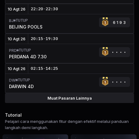
22:20
-
22:30
10 Agt 26
TUTUP
BJ
6193
BEIJING POOLS
20:15
-
19:30
10 Agt 26
TUTUP
PRD
PERDANA 4D 7.30
02:15
-
14:25
10 Agt 26
TUTUP
DW
DARWIN 4D
Muat Pasaran Lainnya
Tutorial
Pelajari cara menggunakan fitur dengan efektif melalui panduan
langkah demi langkah.