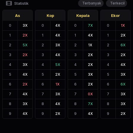
Statistik
Terbanyak
Terkecil
As
Kop
Kepala
Ekor
0
3
X
0
4
X
0
7
X
0
1
X
1
2
X
1
4
X
1
4
X
1
2
X
2
5
X
2
3
X
2
1
X
2
6
X
3
2
X
3
4
X
3
2
X
3
2
X
4
3
X
4
5
X
4
2
X
4
4
X
5
4
X
5
2
X
5
3
X
5
3
X
6
2
X
6
1
X
6
2
X
6
6
X
7
4
X
7
3
X
7
0
X
7
3
X
8
3
X
8
4
X
8
7
X
8
3
X
9
4
X
9
2
X
9
4
X
9
2
X