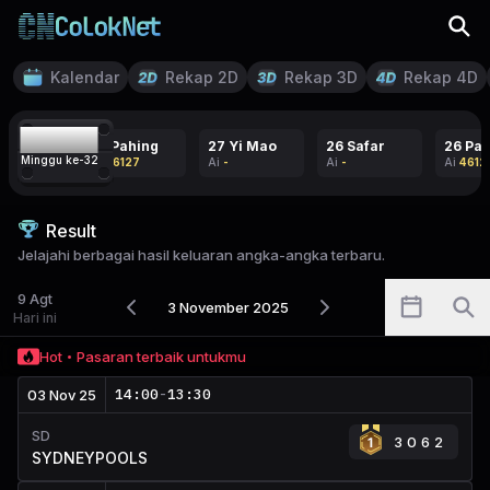
Kalendar
Rekap 2D
Rekap 3D
Rekap 4D
09
26 Pahing
27 Yi Mao
26 Safar
26 Pah
Minggu ke-
32
Ai
46127
Ai
-
Ai
-
Ai
4612
Result
Jelajahi berbagai hasil keluaran angka-angka terbaru.
9 Agt
3 November 2025
Hari ini
Hot
Pasaran terbaik untukmu
14:00
-
13:30
03 Nov 25
SD
3062
SYDNEYPOOLS