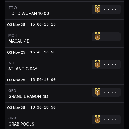
TTW
TOTO WUHAN 10:00
15:00
-
15:15
03 Nov 25
MC4
MACAU 4D
16:40
-
16:50
03 Nov 25
ATL
ATLANTIC DAY
18:50
-
19:00
03 Nov 25
GRD
GRAND DRAGON 4D
18:30
-
18:50
03 Nov 25
GRB
GRAB POOLS