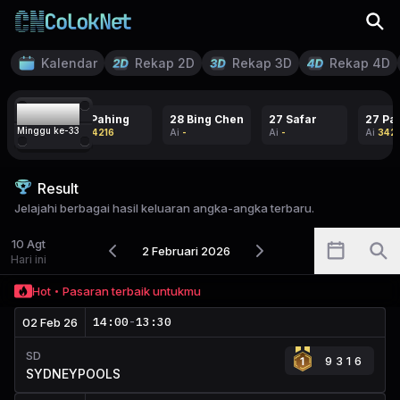
Kalendar
Rekap 2D
Rekap 3D
Rekap 4D
10
27 Pahing
28 Bing Chen
27 Safar
27 Pa
Minggu ke-
33
Ai
34216
Ai
-
Ai
-
Ai
3421
Result
Jelajahi berbagai hasil keluaran angka-angka terbaru.
10 Agt
2 Februari 2026
Hari ini
Hot
Pasaran terbaik untukmu
14:00
-
13:30
02 Feb 26
SD
9316
SYDNEYPOOLS