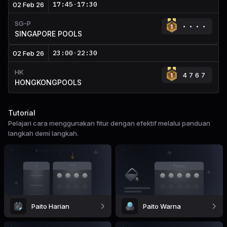
17:45
-
17:30
02 Feb 26
SG-P
SINGAPORE POOLS
23:00
-
22:30
02 Feb 26
HK
4767
HONGKONGPOOLS
Tutorial
Pelajari cara menggunakan fitur dengan efektif melalui panduan
langkah demi langkah.
Paito Harian
Paito Warna