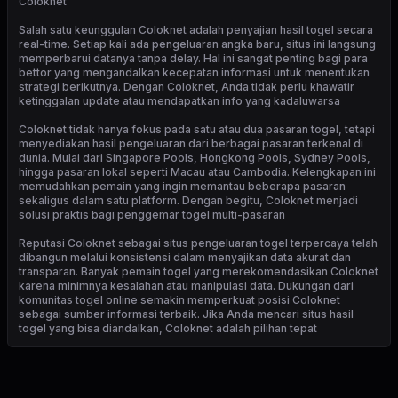
Coloknet
Salah satu keunggulan Coloknet adalah penyajian hasil togel secara
real-time. Setiap kali ada pengeluaran angka baru, situs ini langsung
memperbarui datanya tanpa delay. Hal ini sangat penting bagi para
bettor yang mengandalkan kecepatan informasi untuk menentukan
strategi berikutnya. Dengan Coloknet, Anda tidak perlu khawatir
ketinggalan update atau mendapatkan info yang kadaluwarsa
Coloknet tidak hanya fokus pada satu atau dua pasaran togel, tetapi
menyediakan hasil pengeluaran dari berbagai pasaran terkenal di
dunia. Mulai dari Singapore Pools, Hongkong Pools, Sydney Pools,
hingga pasaran lokal seperti Macau atau Cambodia. Kelengkapan ini
memudahkan pemain yang ingin memantau beberapa pasaran
sekaligus dalam satu platform. Dengan begitu, Coloknet menjadi
solusi praktis bagi penggemar togel multi-pasaran
Reputasi Coloknet sebagai situs pengeluaran togel terpercaya telah
dibangun melalui konsistensi dalam menyajikan data akurat dan
transparan. Banyak pemain togel yang merekomendasikan Coloknet
karena minimnya kesalahan atau manipulasi data. Dukungan dari
komunitas togel online semakin memperkuat posisi Coloknet
sebagai sumber informasi terbaik. Jika Anda mencari situs hasil
togel yang bisa diandalkan, Coloknet adalah pilihan tepat