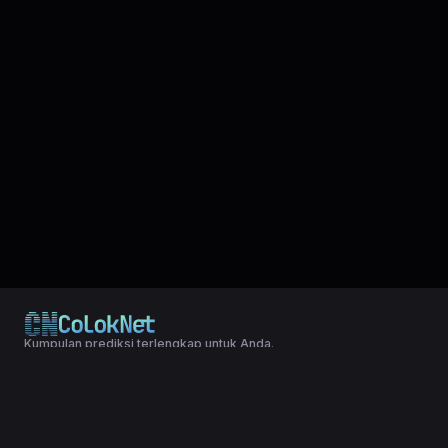
Kumpulan prediksi terlengkap untuk Anda.
© 2024 Copyright LXGroup. All rights reserved.
Terms & Conditions
|
Privacy Policy
Keluaran semua togel hari ini paito warna HK, SDY, dan data SGP
terbaru menyajikan hasil lengkap dan akurat dari berbagai pasaran.
Dengan tampilan paito warna, pemain dapat menganalisis pola