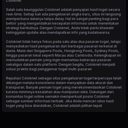
Coloknet
Salah satu keunggulan Coloknet adalah penyajian hasil togel secara
real-time. Setiap kali ada pengeluaran angka baru, situs ini langsung
memperbarui datanya tanpa delay. Hal ini sangat penting bagi para
bettor yang mengandalkan kecepatan informasi untuk menentukan
strategi berikutnya. Dengan Coloknet, Anda tidak perlu khawatir
ketinggalan update atau mendapatkan info yang kadaluwarsa
Coloknet tidak hanya fokus pada satu atau dua pasaran togel, tetapi
menyediakan hasil pengeluaran dari berbagai pasaran terkenal di
dunia. Mulai dari Singapore Pools, Hongkong Pools, Sydney Pools,
hingga pasaran lokal seperti Macau atau Cambodia. Kelengkapan ini
memudahkan pemain yang ingin memantau beberapa pasaran
sekaligus dalam satu platform. Dengan begitu, Coloknet menjadi
solusi praktis bagi penggemar togel multi-pasaran
Reputasi Coloknet sebagai situs pengeluaran togel terpercaya telah
dibangun melalui konsistensi dalam menyajikan data akurat dan
transparan. Banyak pemain togel yang merekomendasikan Coloknet
karena minimnya kesalahan atau manipulasi data. Dukungan dari
komunitas togel online semakin memperkuat posisi Coloknet
sebagai sumber informasi terbaik. Jika Anda mencari situs hasil
togel yang bisa diandalkan, Coloknet adalah pilihan tepat