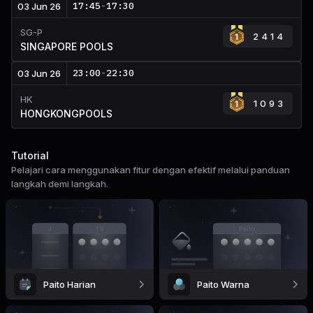
17:45
-
17:30
03 Jun 26
SG-P
2414
SINGAPORE POOLS
23:00
-
22:30
03 Jun 26
HK
1093
HONGKONGPOOLS
Tutorial
Pelajari cara menggunakan fitur dengan efektif melalui panduan
langkah demi langkah.
Paito Harian
Paito Warna