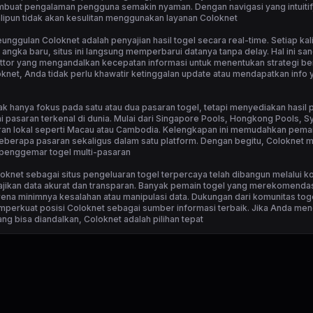
buat pengalaman pengguna semakin nyaman. Dengan navigasi yang intuitif
lipun tidak akan kesulitan menggunakan layanan Coloknet
eunggulan Coloknet adalah penyajian hasil togel secara real-time. Setiap kal
angka baru, situs ini langsung memperbarui datanya tanpa delay. Hal ini san
ttor yang mengandalkan kecepatan informasi untuk menentukan strategi ber
net, Anda tidak perlu khawatir ketinggalan update atau mendapatkan info 
ak hanya fokus pada satu atau dua pasaran togel, tetapi menyediakan hasil
i pasaran terkenal di dunia. Mulai dari Singapore Pools, Hongkong Pools, 
ran lokal seperti Macau atau Cambodia. Kelengkapan ini memudahkan pemai
berapa pasaran sekaligus dalam satu platform. Dengan begitu, Coloknet me
 penggemar togel multi-pasaran
oknet sebagai situs pengeluaran togel terpercaya telah dibangun melalui k
jikan data akurat dan transparan. Banyak pemain togel yang merekomenda
ena minimnya kesalahan atau manipulasi data. Dukungan dari komunitas toge
erkuat posisi Coloknet sebagai sumber informasi terbaik. Jika Anda menc
yang bisa diandalkan, Coloknet adalah pilihan tepat