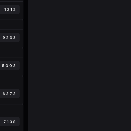
1212
9233
5003
6373
7138