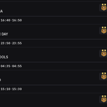
IA
16:40
-
16:50
C DAY
23:50
-
23:55
POOLS
04:35
-
04:55
D
15:10
-
15:30