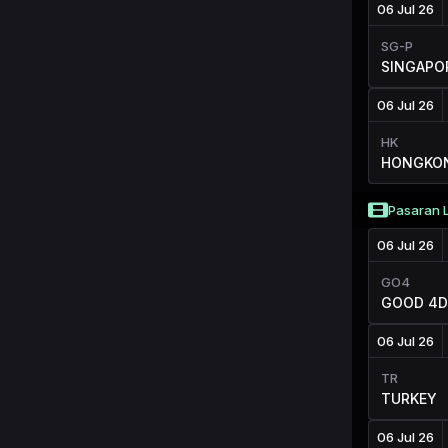
06 Jul 26
SG-P
SINGAPO
06 Jul 26
HK
HONGKO
Pasaran 
06 Jul 26
GO4
GOOD 4D 
06 Jul 26
TR
TURKEY
06 Jul 26