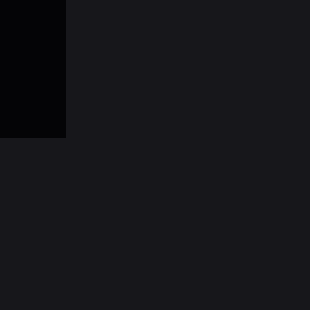
l lengkap
sis pola
ok untuk