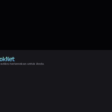
ediksi terlengkap untuk Anda.
right LXGroup. All rights reserved.
ditions
|
Privacy Policy
ua togel hari ini paito warna HK, SDY, dan data SGP terbaru menyajikan hasi
dari berbagai pasaran. Dengan tampilan paito warna, pemain dapat menganali
 mudah untuk menyusun prediksi jitu. Update dilakukan secara real-time, coc
ian. Banyak digunakan togelers karena praktis dan informatif.