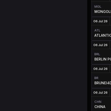
MGL
MONGOL
06 Jul 26
ATL
ATLANTI
06 Jul 26
BRL
BERLIN 
06 Jul 26
BR
BRUNEI4
06 Jul 26
CHN
CHINA