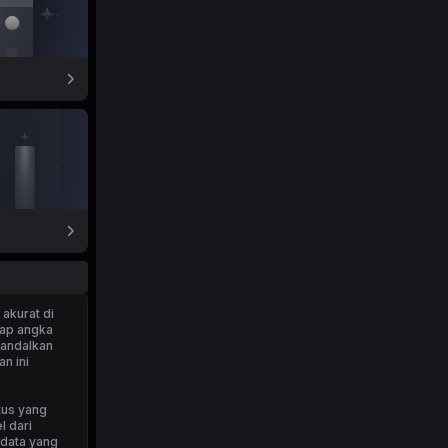
 akurat di
iap angka
ngandalkan
n ini
tus yang
l dari
 data yang