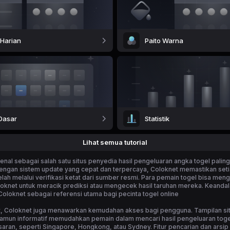
 Harian
Paito Warna
Dasar
Statistik
Lihat semua tutorial
enal sebagai salah satu situs penyedia hasil pengeluaran angka togel paling
Dengan sistem update yang cepat dan terpercaya, Coloknet memastikan set
 telah melalui verifikasi ketat dari sumber resmi. Para pemain togel bisa me
loknet untuk meracik prediksi atau mengecek hasil taruhan mereka. Keandala
oloknet sebagai referensi utama bagi pecinta togel online
at, Coloknet juga menawarkan kemudahan akses bagi pengguna. Tampilan si
amun informatif memudahkan pemain dalam mencari hasil pengeluaran toge
aran, seperti Singapore, Hongkong, atau Sydney. Fitur pencarian dan arsip