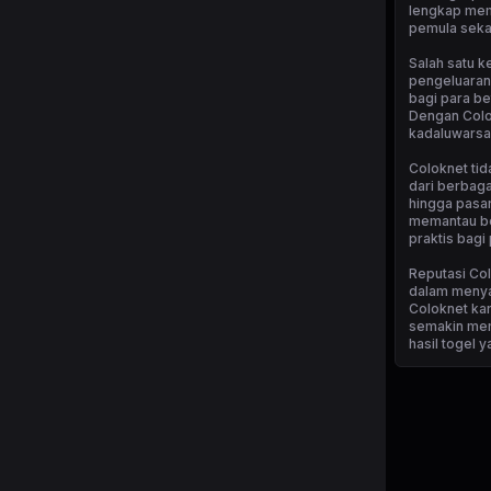
lengkap mem
pemula seka
Salah satu k
pengeluaran 
bagi para be
Dengan Colok
kadaluwarsa
Coloknet tid
dari berbaga
hingga pasa
memantau be
praktis bagi
Reputasi Col
dalam menya
Coloknet kar
semakin memp
hasil togel 