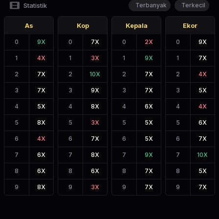
Statistik
Terbanyak
Terkecil
As
Kop
Kepala
Ekor
0
9
X
0
7
X
0
2
X
0
9
X
1
4
X
1
3
X
1
9
X
1
7
X
2
7
X
2
10
X
2
7
X
2
4
X
3
7
X
3
9
X
3
7
X
3
5
X
4
5
X
4
8
X
4
6
X
4
4
X
5
8
X
5
3
X
5
5
X
5
6
X
6
4
X
6
7
X
6
5
X
6
7
X
7
6
X
7
8
X
7
9
X
7
10
X
8
6
X
8
6
X
8
7
X
8
5
X
9
8
X
9
3
X
9
7
X
9
7
X