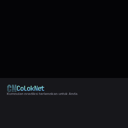
Kumpulan prediksi terlengkap untuk Anda.
© 2024 Copyright LXGroup. All rights reserved.
Terms & Conditions
|
Privacy Policy
Kumpulan data lengkap untuk mudah yang telah di simpulkan dari
result togel ATLANTIC NIGHT, statistik, shio dll