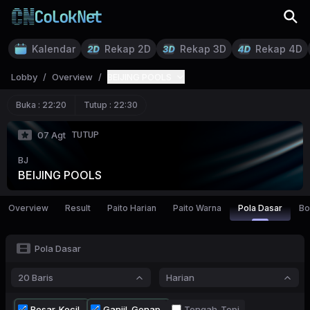
Kalendar
Rekap 2D
Rekap 3D
Rekap 4D
Lobby
/
Overview
/
BEIJING POOLS
Buka :
22:20
Tutup :
22:30
TUTUP
07 Agt
BJ
BEIJING POOLS
Overview
Result
Paito Harian
Paito Warna
Pola Dasar
Bo
Pola Dasar
20 Baris
Harian
Besar-Kecil
Ganjil-Genap
Tengah-Tepi