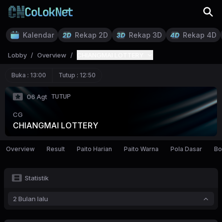
Kalendar
Rekap 2D
Rekap 3D
Rekap 4D
Lobby
/
Overview
/
CHIANGMAI LOTTERY
Buka :
13:00
Tutup :
12:50
TUTUP
06 Agt
CG
CHIANGMAI LOTTERY
Overview
Result
Paito Harian
Paito Warna
Pola Dasar
Bo
Statistik
2 Bulan lalu