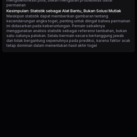
mengidentifikasi pola, bukan mengubah probabilitas dasar
permainan
Kesimpulan: Statistik sebagai Alat Bantu, Bukan Solusi Mutlak
Meskipun statistik dapat memberikan gambaran tentang
kecenderungan angka togel, penting untuk diingat bahwa permainan
ini didasarkan pada keberuntungan. Pemain sebaiknya
menggunakan analisis statistik sebagai referensi tambahan, bukan
satu-satunya patokan. Selalu bermain secara bertanggung jawab
dan tidak bergantung sepenuhnya pada prediksi, karena faktor acak
tetap dominan dalam menentukan hasil akhir togel