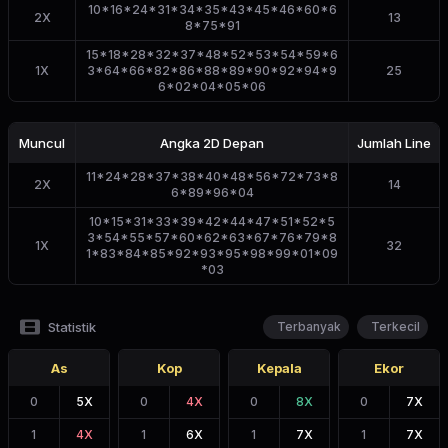
10*16*24*31*34*35*43*45*46*60*6
2
X
13
8*75*91
15*18*28*32*37*48*52*53*54*59*6
1
X
3*64*66*82*86*88*89*90*92*94*9
25
6*02*04*05*06
Muncul
Angka 2D
Depan
Jumlah Line
11*24*28*37*38*40*48*56*72*73*8
2
X
14
6*89*96*04
10*15*31*33*39*42*44*47*51*52*5
3*54*55*57*60*62*63*67*76*79*8
1
X
32
1*83*84*85*92*93*95*98*99*01*09
*03
Statistik
Terbanyak
Terkecil
As
Kop
Kepala
Ekor
0
5
X
0
4
X
0
8
X
0
7
X
1
4
X
1
6
X
1
7
X
1
7
X