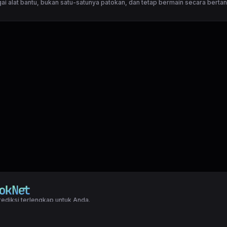
i alat bantu, bukan satu-satunya patokan, dan tetap bermain secara bert
ediksi terlengkap untuk Anda.
right LXGroup. All rights reserved.