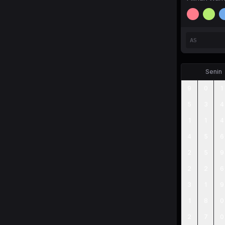
Senin
9
0
1
5
3
4
1
1
4
4
5
6
2
5
9
2
2
6
3
1
9
1
8
0
2
7
0