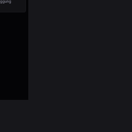
anggung