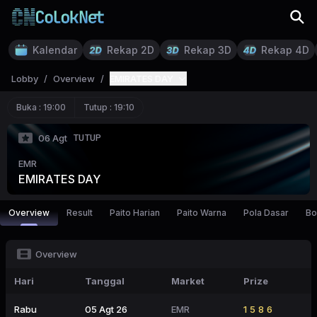
Kalendar
Rekap 2D
Rekap 3D
Rekap 4D
Lobby
/
Overview
/
EMIRATES DAY
Buka :
19:00
Tutup :
19:10
TUTUP
06 Agt
EMR
EMIRATES DAY
Overview
Result
Paito Harian
Paito Warna
Pola Dasar
Bo
Overview
Hari
Tanggal
Market
Prize
Rabu
05 Agt 26
EMR
1586