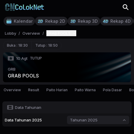
Kalendar
Rekap 2D
Rekap 3D
Rekap 4D
Lobby
/
Overview
/
GRAB POOLS
Buka :
18:30
Tutup :
18:50
TUTUP
10 Agt
GRB
GRAB POOLS
Overview
Result
Paito Harian
Paito Warna
Pola Dasar
Bo
Data Tahunan
Data
Tahunan 2025
Tahunan 2025