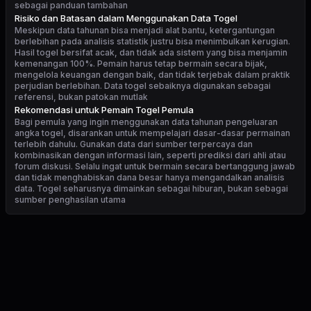
sebagai panduan tambahan
Risiko dan Batasan dalam Menggunakan Data Togel
Meskipun data tahunan bisa menjadi alat bantu, ketergantungan
berlebihan pada analisis statistik justru bisa menimbulkan kerugian.
Hasil togel bersifat acak, dan tidak ada sistem yang bisa menjamin
kemenangan 100%. Pemain harus tetap bermain secara bijak,
mengelola keuangan dengan baik, dan tidak terjebak dalam praktik
perjudian berlebihan. Data togel sebaiknya digunakan sebagai
referensi, bukan patokan mutlak
Rekomendasi untuk Pemain Togel Pemula
Bagi pemula yang ingin menggunakan data tahunan pengeluaran
angka togel, disarankan untuk mempelajari dasar-dasar permainan
terlebih dahulu. Gunakan data dari sumber terpercaya dan
kombinasikan dengan informasi lain, seperti prediksi dari ahli atau
forum diskusi. Selalu ingat untuk bermain secara bertanggung jawab
dan tidak menghabiskan dana besar hanya mengandalkan analisis
data. Togel seharusnya dimainkan sebagai hiburan, bukan sebagai
sumber penghasilan utama