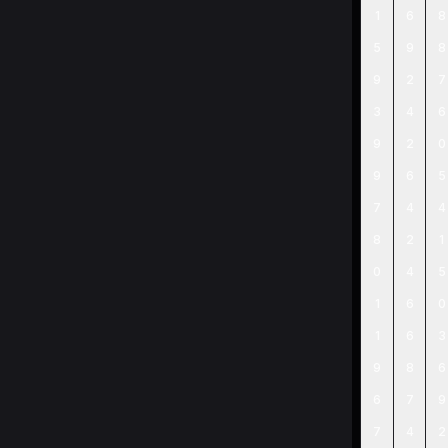
1
6
8
5
9
8
9
2
7
3
4
6
9
2
0
9
6
5
7
4
4
8
2
1
0
4
5
1
6
0
1
6
3
9
8
6
6
7
9
7
4
2