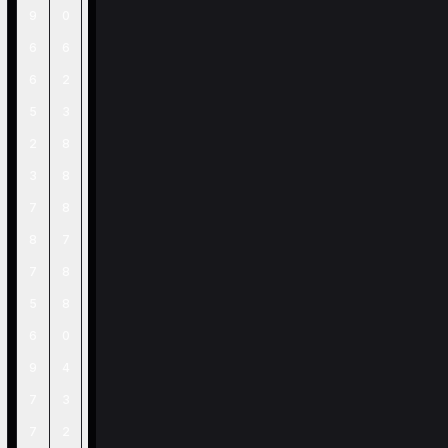
9
0
3
2
5
4
2
4
4
9
5
1
6
6
3
7
1
4
0
5
6
1
5
3
6
2
0
7
4
8
2
2
9
4
7
6
5
3
7
4
9
8
8
6
3
9
7
1
2
8
5
6
3
5
1
7
2
9
7
3
3
8
6
0
4
2
9
8
0
1
1
3
7
8
1
4
4
4
7
9
0
1
8
6
8
7
7
4
6
4
7
3
0
2
3
2
7
8
5
6
0
6
7
0
8
1
3
7
5
8
0
9
9
0
7
7
6
2
9
3
6
0
1
4
8
8
9
1
3
5
4
9
9
4
2
3
3
2
9
8
0
1
1
6
7
3
0
6
3
3
5
1
5
6
2
0
7
2
8
0
3
0
6
4
5
9
4
0