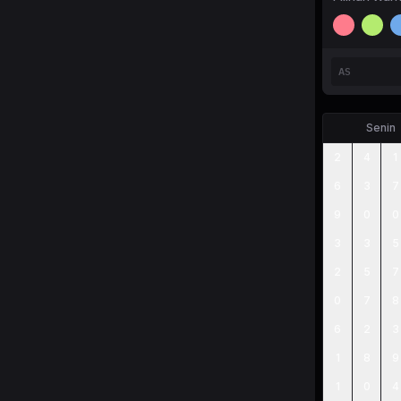
Senin
2
4
1
6
3
7
9
0
0
3
3
5
2
5
7
0
7
8
6
2
3
1
8
9
1
0
4