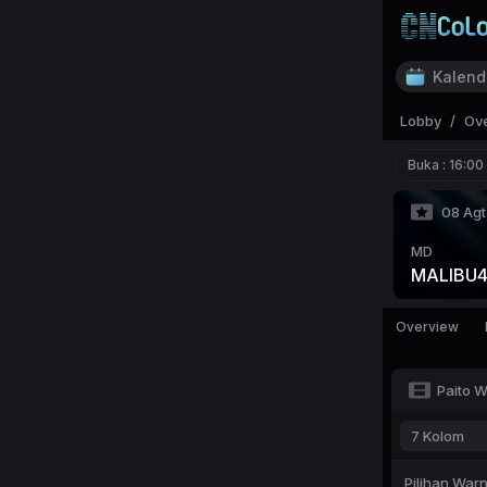
Kalend
Lobby
/
Ov
Buka :
16:00
08 Agt
MD
MALIBU
Overview
Paito 
7 Kolom
Pilihan War