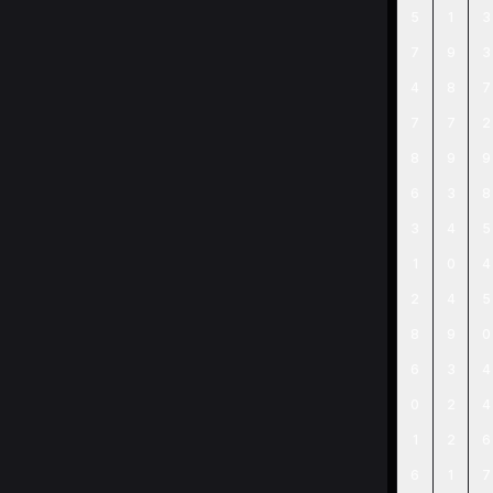
5
1
3
7
9
3
4
8
7
7
7
2
8
9
9
6
3
8
3
4
5
1
0
4
2
4
5
8
9
0
6
3
4
0
2
4
1
2
6
6
1
7