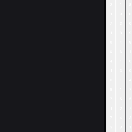
2
1
8
1
9
8
7
3
0
1
8
9
6
4
8
0
6
1
4
1
0
1
3
0
8
1
4
8
1
7
7
5
5
1
3
7
7
4
3
3
8
1