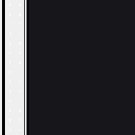
3
9
2
4
6
7
0
2
0
6
8
8
5
6
8
2
3
0
6
2
9
6
1
7
1
2
3
2
9
8
9
3
6
1
2
9
1
1
4
0
8
8
7
5
3
7
4
4
2
8
1
3
4
5
3
8
2
4
6
6
0
5
1
7
2
7
5
5
6
4
1
4
7
2
3
5
2
6
0
1
1
9
6
1
0
1
5
3
7
3
0
6
9
4
6
3
3
2
0
8
6
3
2
1
3
0
3
6
1
7
0
2
9
4
5
0
8
0
4
4
0
1
9
8
5
4
3
1
9
9
1
0
3
4
9
2
2
0
0
9
7
4
8
3
2
7
8
9
4
4
8
5
5
6
5
8
1
0
4
6
9
1
2
2
8
9
6
0