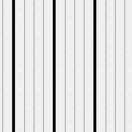
1
4
4
9
4
1
3
2
8
2
4
3
3
4
8
7
6
5
6
9
5
5
2
3
6
1
3
0
5
2
5
5
8
1
8
4
0
4
5
8
0
5
8
2
3
0
5
6
4
2
0
7
4
5
9
2
3
9
2
4
4
8
6
9
0
9
0
9
1
6
4
6
2
5
2
4
3
3
0
6
0
2
4
6
7
5
9
1
6
9
3
2
9
2
2
6
4
2
8
0
8
0
1
8
4
9
7
7
1
6
2
9
2
9
3
6
7
8
8
6
0
1
2
6
3
8
3
1
6
5
7
9
1
2
1
8
0
6
8
1
2
8
9
0
3
8
6
5
0
5
6
7
9
0
3
1
0
7
7
6
3
6
1
1
4
1
0
6
6
0
1
9
2
7
2
8
0
7
4
5
2
8