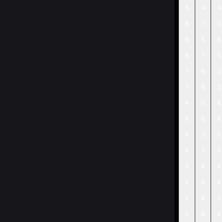
5
4
4
8
7
0
9
5
8
8
1
9
1
9
2
1
9
2
4
0
8
6
6
8
9
3
5
4
7
5
3
4
6
7
0
4
2
8
0
0
9
9