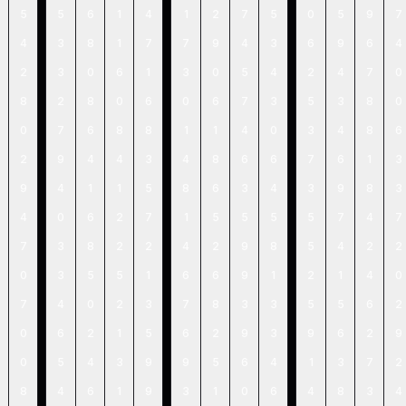
5
5
6
1
4
1
2
7
5
0
5
9
7
4
3
8
1
7
7
9
4
3
6
9
6
4
2
3
0
6
1
3
0
5
4
2
4
7
0
8
2
8
0
6
0
6
7
3
5
3
8
0
0
7
6
8
8
1
1
4
0
3
4
8
6
2
9
4
4
3
4
8
6
6
7
6
1
3
9
4
1
1
5
8
6
3
4
3
9
8
3
4
0
6
2
7
1
5
5
5
5
7
4
7
7
3
8
2
2
4
2
9
8
5
4
2
2
0
3
5
5
1
6
6
9
1
2
1
4
0
7
4
0
2
3
7
8
3
3
5
5
6
2
0
6
2
1
5
6
2
9
3
9
6
2
9
0
5
4
3
9
9
5
6
4
1
3
7
2
8
4
6
1
9
3
1
0
6
4
8
3
4