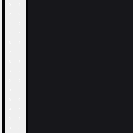
0
1
7
8
8
2
0
6
0
5
6
1
2
8
4
1
6
9
9
4
3
4
2
0
1
2
6
0
7
8
1
6
6
2
2
4
1
4
3
0
6
3
9
2
8
9
4
7
3
1
6
5
1
2
2
7
3
9
0
0
2
5
8
8
5
1
4
9
4
5
3
4
3
3
1
9
0
2
9
5
5
0
7
0
6
2
7
9
8
9
6
8
1
4
7
4
2
2
6
1
6
8
1
5
0
3
9
1
3
5
8
9
2
8
8
4
5
4
0
7
6
0
8
5
8
1
3
3
6
3
8
2
9
4
5
0
6
6
4
7
3
1
7
9
2
5
4
7
8
9
7
0
4
7
1
1
0
6
4
6
3
0
3
2
9
1
2
7