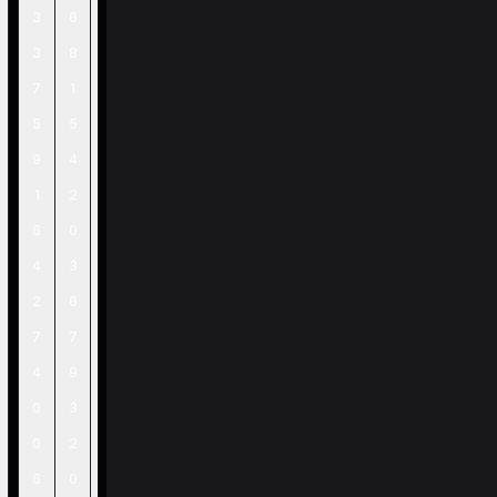
3
6
5
4
0
9
1
0
1
5
3
9
3
8
2
4
1
3
8
0
5
1
1
2
7
1
3
3
2
7
9
5
0
2
0
6
5
5
7
1
3
9
4
0
7
8
9
1
9
4
5
1
3
5
9
8
5
7
3
4
1
2
8
6
9
1
5
2
6
2
7
7
6
0
7
4
3
3
7
2
5
4
4
1
4
3
3
6
1
8
7
3
5
6
9
9
2
6
3
3
5
1
2
7
7
6
8
1
7
7
0
4
3
8
3
2
8
3
4
6
4
9
0
5
5
5
1
8
3
4
7
5
0
3
3
4
2
5
0
2
4
1
2
0
0
2
6
9
4
4
9
6
6
3
2
3
6
0
7
4
1
7
5
9
3
6
7
0