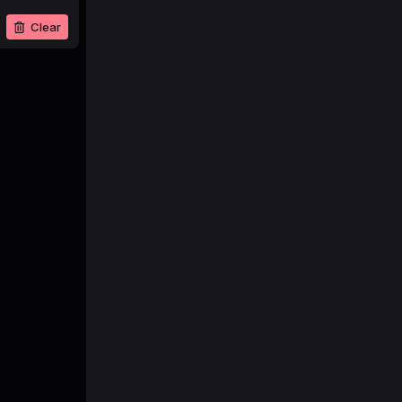
Clear