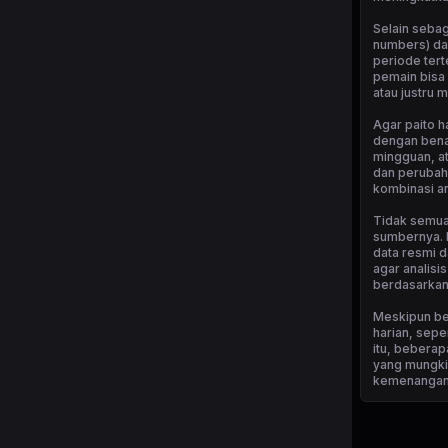
Selain sebag
numbers) da
periode tert
pemain bisa 
atau justru
Agar paito 
dengan benar
mingguan, a
dan perubaha
kombinasi an
Tidak semua 
sumbernya. B
data resmi d
agar analisi
berdasarkan
Meskipun be
harian, sepe
itu, bebera
yang mungkin
kemenangan,