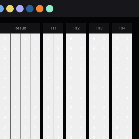
Result
Ts1
Ts2
Ts3
Ts4
6
0
2
5
3
5
8
5
8
2
0
3
2
8
4
4
3
9
8
1
8
6
3
1
8
0
9
6
9
8
1
4
6
3
6
4
3
9
4
7
5
0
9
2
2
1
4
2
4
0
0
8
1
7
5
7
0
4
0
7
9
3
5
2
6
6
0
3
9
9
8
5
6
1
7
3
8
0
1
4
3
1
8
4
1
5
4
5
4
2
5
1
7
5
0
1
6
0
3
8
3
7
6
7
8
4
1
7
0
9
8
5
7
5
2
5
4
2
5
2
4
6
9
9
9
1
3
0
6
0
8
0