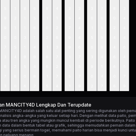
5
1
8
6
8
4
3
3
3
7
8
3
9
2
1
5
1
1
5
4
0
0
0
4
9
1
1
6
0
2
7
4
1
5
2
4
0
0
3
1
2
6
9
4
5
9
4
4
7
5
1
4
1
3
9
6
0
8
4
6
3
4
8
8
8
7
1
7
3
4
6
4
8
2
5
4
6
2
1
5
9
5
6
5
7
8
0
8
1
7
5
7
0
4
0
7
3
0
6
2
5
4
1
9
2
7
6
9
rian MANCITY4D Lengkap Dan Terupdate
n MANCITY4D
adalah salah satu alat penting yang sering digunakan oleh pema
alisis angka-angka yang keluar setiap hari. Dengan melihat data paito, pem
 atau tren angka yang mungkin muncul kembali di periode berikutnya. Paito 
 data dalam bentuk tabel atau grafik, sehingga memudahkan pemain dala
gi yang serius bermain togel, memahami paito harian bisa menjadi kunci unt
an peluang menang