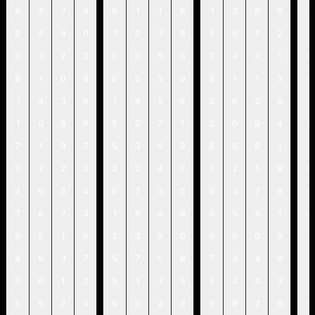
8
3
7
4
9
1
1
8
1
3
6
6
8
9
4
4
0
1
0
3
8
5
0
7
2
1
6
3
7
2
6
6
5
5
7
4
4
1
9
8
1
0
4
0
0
5
9
8
1
1
3
8
1
4
3
8
1
4
5
6
2
6
2
9
1
1
0
6
8
5
0
7
1
2
0
9
4
5
7
1
9
2
5
3
6
8
6
9
8
1
1
7
7
2
2
2
2
4
7
0
2
5
9
8
2
6
5
4
6
7
3
5
6
3
7
9
0
7
6
7
3
1
8
6
9
0
5
5
1
0
9
5
1
6
2
3
9
0
9
8
0
8
9
8
9
3
7
5
7
0
8
7
3
4
8
3
5
9
1
2
9
1
7
5
5
4
4
3
7
5
5
7
4
9
8
2
3
6
8
7
5
9