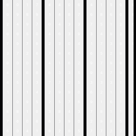
6
0
1
7
4
4
0
6
4
1
5
0
9
0
9
8
9
1
4
8
7
6
8
6
0
8
2
4
9
7
0
4
3
3
7
5
1
2
0
8
8
5
0
4
6
3
9
3
4
9
2
7
7
9
7
8
2
3
0
4
1
7
3
9
9
3
7
2
6
7
4
6
7
6
5
2
9
1
8
0
0
0
4
1
6
2
9
7
9
8
1
4
2
6
8
6
3
3
5
9
4
7
9
9
4
5
1
3
7
7
2
5
3
3
3
1
1
1
7
1
4
2
9
9
0
6
2
1
1
0
2
0
9
5
2
5
7
6
9
1
6
1
9
8
8
1
0
3
8
4
3
7
8
1
1
4
7
6
0
6
6
3
9
0
2
9
9
5
7
6
0
4
1
8
2
0
5
7
7
2
2
8