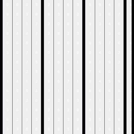
0
6
0
5
2
9
6
3
5
9
4
1
8
9
6
3
8
9
3
8
2
1
3
6
7
4
7
0
1
7
2
0
8
3
9
3
4
6
1
9
4
4
7
2
8
2
3
1
7
3
0
9
0
0
6
7
7
8
0
8
9
5
7
6
8
3
0
7
8
0
2
7
9
0
4
0
2
3
1
6
7
5
1
6
8
1
8
1
9
2
7
0
4
2
5
2
6
9
3
7
6
0
2
6
1
4
1
2
9
6
7
1
0
4
5
9
7
6
5
5
4
3
1
1
8
8
6
6
0
2
6
7
2
0
0
2
6
3
7
1
3
5
5
3
0
1
8
2
6
2
9
6
0
1
0
4
6
2
9
3
2
2
3
9
2
5
6
8
0
3
3
6
6
6
9
5
4
2
2
8
9
3