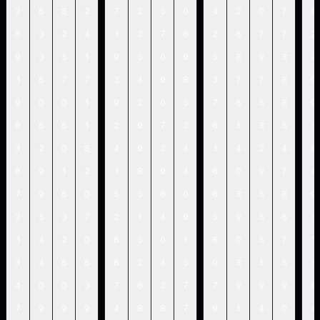
2
6
8
2
7
2
5
0
4
2
0
7
8
5
3
2
4
1
3
7
6
2
6
7
7
2
9
3
5
1
9
5
0
9
5
8
9
3
7
1
6
7
7
3
4
9
8
3
7
7
8
0
9
0
0
1
9
2
0
5
7
6
5
8
9
8
6
6
1
2
9
7
3
6
1
3
5
3
3
2
0
8
4
9
3
4
1
4
2
4
8
6
9
1
2
1
8
9
4
6
0
9
7
4
7
9
6
0
5
5
6
0
6
3
5
8
9
2
5
3
7
2
1
4
9
5
9
5
6
3
1
4
2
0
6
5
0
1
8
0
5
7
1
3
4
6
6
6
2
4
5
0
3
1
5
3
4
0
0
3
7
6
3
7
7
9
9
9
8
7
9
9
9
4
8
8
7
9
1
4
0
4