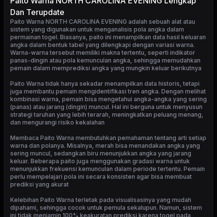
Paito Warna NORTH CAROLINA EVENING Lengkap
Dan Terupdate
Paito Warna NORTH CAROLINA EVENING
adalah sebuah alat atau
sistem yang digunakan untuk menganalisis pola angka dalam
permainan togel. Biasanya, paito ini menampilkan data hasil keluaran
angka dalam bentuk tabel yang dilengkapi dengan variasi warna.
Warna-warna tersebut memiliki makna tertentu, seperti indikator
panas-dingin atau pola kemunculan angka, sehingga memudahkan
pemain dalam memprediksi angka yang mungkin keluar berikutnya
Paito Warna tidak hanya sekadar menampilkan data historis, tetapi
juga membantu pemain mengidentifikasi tren angka. Dengan melihat
kombinasi warna, pemain bisa mengetahui angka-angka yang sering
(panas) atau jarang (dingin) muncul. Hal ini berguna untuk menyusun
strategi taruhan yang lebih terarah, meningkatkan peluang menang,
dan mengurangi risiko kekalahan
Membaca Paito Warna membutuhkan pemahaman tentang arti setiap
warna dan polanya. Misalnya, merah bisa menandakan angka yang
sering muncul, sedangkan biru menunjukkan angka yang jarang
keluar. Beberapa paito juga menggunakan gradasi warna untuk
menunjukkan frekuensi kemunculan dalam periode tertentu. Pemain
perlu mempelajari pola ini secara konsisten agar bisa membuat
prediksi yang akurat
Kelebihan Paito Warna terletak pada visualisasinya yang mudah
dipahami, sehingga cocok untuk pemula sekalupun. Namun, sistem
ini tidak menjamin 100% keakuratan prediksi karena togel pada