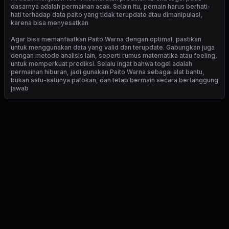
dasarnya adalah permainan acak. Selain itu, pemain harus berhati-
hati terhadap data paito yang tidak terupdate atau dimanipulasi,
karena bisa menyesatkan
Agar bisa memanfaatkan Paito Warna dengan optimal, pastikan
untuk menggunakan data yang valid dan terupdate. Gabungkan juga
dengan metode analisis lain, seperti rumus matematika atau feeling,
untuk memperkuat prediksi. Selalu ingat bahwa togel adalah
permainan hiburan, jadi gunakan Paito Warna sebagai alat bantu,
bukan satu-satunya patokan, dan tetap bermain secara bertanggung
jawab