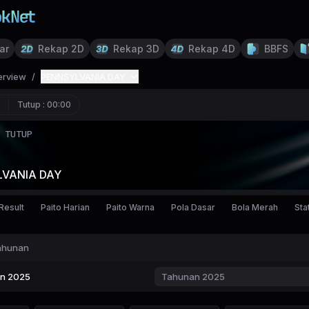
ar
Rekap 2D
Rekap 3D
Rekap 4D
BBFS
erview
/
PENNSYLVANIA DAY
Tutup :
00:00
TUTUP
VANIA DAY
Result
Paito Harian
Paito Warna
Pola Dasar
Bola Merah
Stat
ahunan
n 2025
Tahunan 2025