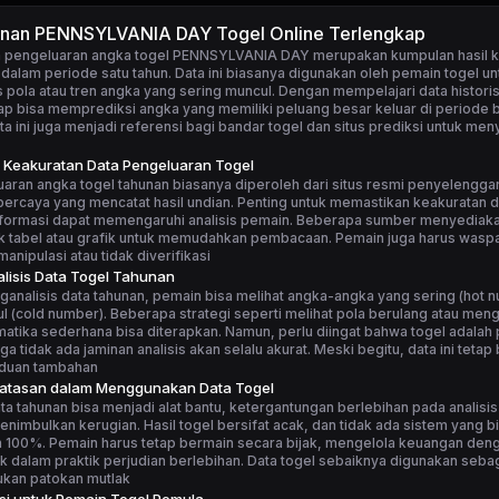
unan PENNSYLVANIA DAY Togel Online Terlengkap
n pengeluaran angka togel PENNSYLVANIA DAY
merupakan kumpulan hasil k
dalam periode satu tahun. Data ini biasanya digunakan oleh pemain togel un
 pola atau tren angka yang sering muncul. Dengan mempelajari data histori
p bisa memprediksi angka yang memiliki peluang besar keluar di periode b
data ini juga menjadi referensi bagi bandar togel dan situs prediksi untuk me
 Keakuratan Data Pengeluaran Togel
aran angka togel tahunan biasanya diperoleh dari situs resmi penyelenggar
percaya yang mencatat hasil undian. Penting untuk memastikan keakuratan 
nformasi dapat memengaruhi analisis pemain. Beberapa sumber menyediaka
k tabel atau grafik untuk memudahkan pembacaan. Pemain juga harus wasp
anipulasi atau tidak diverifikasi
lisis Data Togel Tahunan
nalisis data tahunan, pemain bisa melihat angka-angka yang sering (hot n
l (cold number). Beberapa strategi seperti melihat pola berulang atau me
atika sederhana bisa diterapkan. Namun, perlu diingat bahwa togel adalah
ga tidak ada jaminan analisis akan selalu akurat. Meski begitu, data ini teta
duan tambahan
 Batasan dalam Menggunakan Data Togel
a tahunan bisa menjadi alat bantu, ketergantungan berlebihan pada analisis 
menimbulkan kerugian. Hasil togel bersifat acak, dan tidak ada sistem yang 
100%. Pemain harus tetap bermain secara bijak, mengelola keuangan deng
ak dalam praktik perjudian berlebihan. Data togel sebaiknya digunakan seba
ukan patokan mutlak