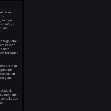
eluaran
tuk
s, banyak
erikutnya.
nyusun
a togel atau
data karena
n data
ada terhadap
umber) atau
nggunakan
 permainan
p berguna
statistik
bisa menjamin
an baik, dan
gai