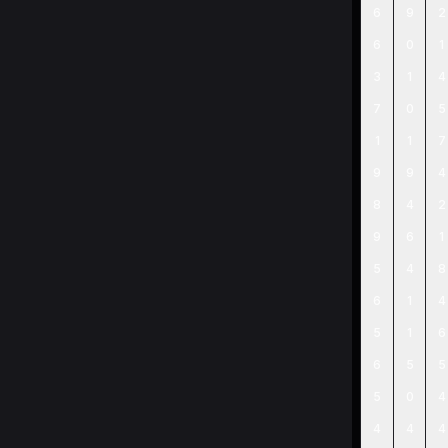
6
9
2
6
0
1
3
1
4
7
0
5
1
1
7
9
9
4
8
4
2
9
6
1
5
4
8
6
1
4
5
1
6
6
5
5
5
0
4
4
4
4