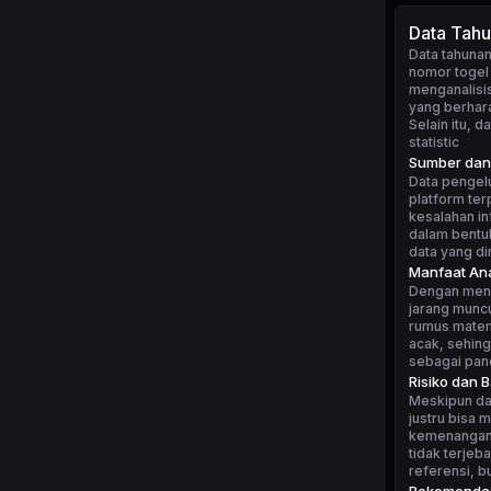
Data Tah
Data tahuna
nomor togel 
menganalisis
yang berhara
Selain itu, 
statistic
Sumber dan
Data pengelu
platform ter
kesalahan i
dalam bentu
data yang dim
Manfaat Ana
Dengan menga
jarang muncu
rumus matem
acak, sehing
sebagai pan
Risiko dan
Meskipun dat
justru bisa 
kemenangan 
tidak terjeb
referensi, b