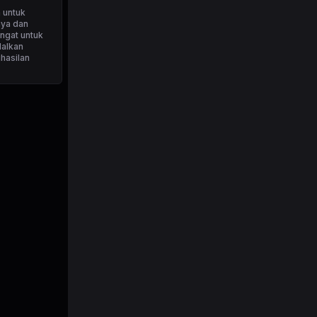
 untuk
aya dan
ingat untuk
dalkan
hasilan