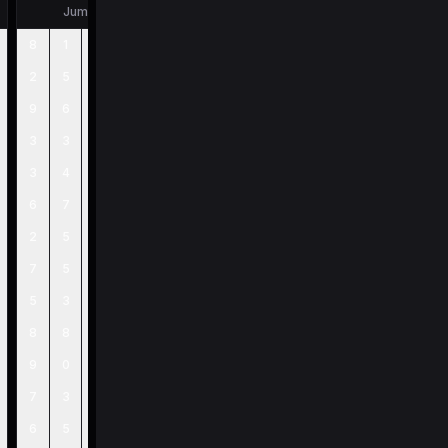
Jumat
Sabtu
Minggu
8
1
6
0
6
8
9
5
7
6
9
1
2
5
6
2
4
9
0
3
3
8
5
7
9
6
8
9
8
0
7
7
5
1
6
9
3
3
4
7
2
3
7
3
9
0
4
3
3
4
1
9
2
9
1
6
1
7
2
5
6
7
7
3
8
8
2
5
9
4
3
7
2
5
3
6
2
4
7
7
6
0
0
5
7
5
2
1
4
8
6
8
6
1
3
4
5
3
9
1
3
2
2
6
6
8
1
5
8
8
3
8
9
4
5
8
1
3
2
4
9
0
4
4
7
7
2
0
2
0
0
3
7
3
6
0
7
6
0
9
6
7
0
5
6
5
7
5
3
0
4
6
1
7
6
6