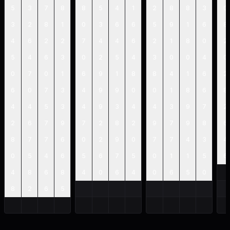
5
3
7
8
8
5
4
1
2
8
8
3
0
3
2
8
1
0
3
6
6
5
9
1
6
8
4
6
2
2
7
4
4
6
2
1
8
0
2
5
4
6
3
0
2
5
4
3
0
0
4
0
0
7
0
1
6
9
1
8
8
4
1
6
2
6
0
7
3
4
9
9
0
0
1
8
6
8
4
4
5
3
4
9
3
4
4
3
9
7
2
2
6
7
9
7
2
8
2
9
7
9
8
6
8
7
7
6
0
2
9
0
7
7
4
3
4
0
5
4
6
5
6
7
5
0
1
1
5
6
4
8
6
8
4
0
6
4
0
6
5
0
8
2
6
5