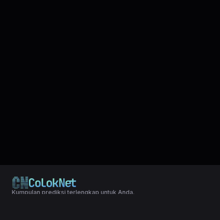
Kumpulan prediksi terlengkap untuk Anda.
© 2024 Copyright LXGroup. All rights reserved.
Terms & Conditions
|
Privacy Policy