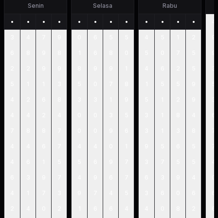
Senin
Selasa
Rabu
•
•
•
•
•
•
•
•
•
•
•
•
4
3
4
7
9
0
6
5
5
4
5
1
2
9
6
8
9
8
1
6
8
0
5
0
7
5
9
2
2
9
9
8
9
9
1
4
6
2
5
3
5
1
1
3
5
0
7
8
1
5
5
9
5
4
2
6
8
3
3
1
9
5
1
2
9
3
4
4
2
4
0
0
3
5
3
1
8
4
6
7
8
8
7
0
0
9
6
3
1
3
8
7
4
4
6
7
4
4
0
1
9
5
6
5
7
4
6
1
5
5
6
9
7
3
7
5
5
4
6
3
9
7
4
9
6
7
6
3
9
4
0
4
1
7
3
9
7
4
5
3
6
0
6
6
2
4
0
2
1
6
6
4
4
0
8
2
6