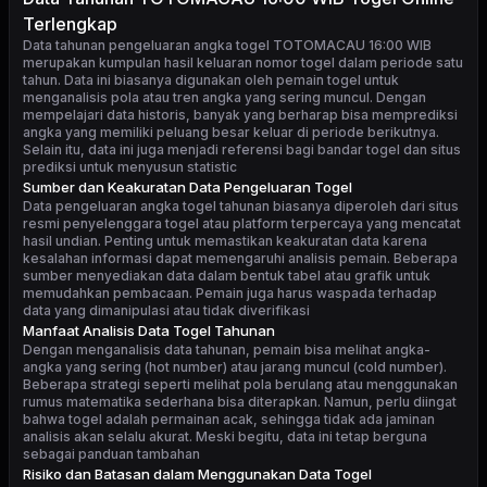
Terlengkap
Data tahunan pengeluaran angka togel TOTOMACAU 16:00 WIB
merupakan kumpulan hasil keluaran nomor togel dalam periode satu
tahun. Data ini biasanya digunakan oleh pemain togel untuk
menganalisis pola atau tren angka yang sering muncul. Dengan
mempelajari data historis, banyak yang berharap bisa memprediksi
angka yang memiliki peluang besar keluar di periode berikutnya.
Selain itu, data ini juga menjadi referensi bagi bandar togel dan situs
prediksi untuk menyusun statistic
Sumber dan Keakuratan Data Pengeluaran Togel
Data pengeluaran angka togel tahunan biasanya diperoleh dari situs
resmi penyelenggara togel atau platform terpercaya yang mencatat
hasil undian. Penting untuk memastikan keakuratan data karena
kesalahan informasi dapat memengaruhi analisis pemain. Beberapa
sumber menyediakan data dalam bentuk tabel atau grafik untuk
memudahkan pembacaan. Pemain juga harus waspada terhadap
data yang dimanipulasi atau tidak diverifikasi
Manfaat Analisis Data Togel Tahunan
Dengan menganalisis data tahunan, pemain bisa melihat angka-
angka yang sering (hot number) atau jarang muncul (cold number).
Beberapa strategi seperti melihat pola berulang atau menggunakan
rumus matematika sederhana bisa diterapkan. Namun, perlu diingat
bahwa togel adalah permainan acak, sehingga tidak ada jaminan
analisis akan selalu akurat. Meski begitu, data ini tetap berguna
sebagai panduan tambahan
Risiko dan Batasan dalam Menggunakan Data Togel