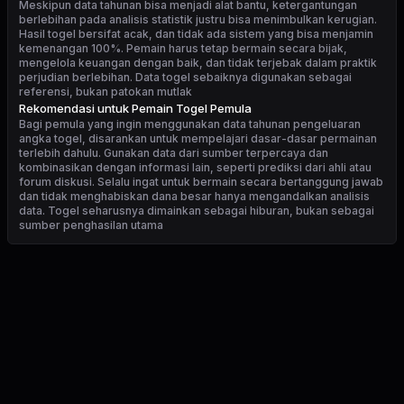
Meskipun data tahunan bisa menjadi alat bantu, ketergantungan
berlebihan pada analisis statistik justru bisa menimbulkan kerugian.
Hasil togel bersifat acak, dan tidak ada sistem yang bisa menjamin
kemenangan 100%. Pemain harus tetap bermain secara bijak,
mengelola keuangan dengan baik, dan tidak terjebak dalam praktik
perjudian berlebihan. Data togel sebaiknya digunakan sebagai
referensi, bukan patokan mutlak
Rekomendasi untuk Pemain Togel Pemula
Bagi pemula yang ingin menggunakan data tahunan pengeluaran
angka togel, disarankan untuk mempelajari dasar-dasar permainan
terlebih dahulu. Gunakan data dari sumber terpercaya dan
kombinasikan dengan informasi lain, seperti prediksi dari ahli atau
forum diskusi. Selalu ingat untuk bermain secara bertanggung jawab
dan tidak menghabiskan dana besar hanya mengandalkan analisis
data. Togel seharusnya dimainkan sebagai hiburan, bukan sebagai
sumber penghasilan utama