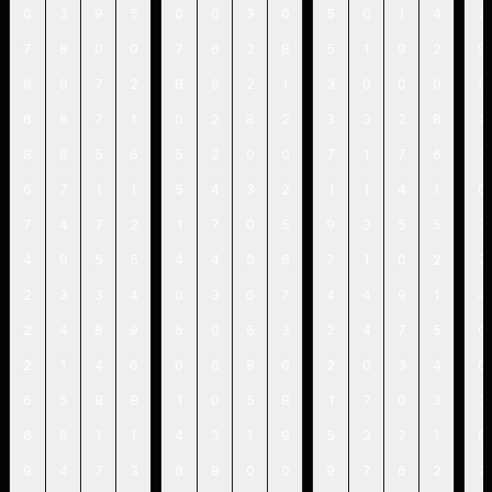
0
3
9
5
0
0
3
0
5
0
1
4
2
7
8
0
0
7
6
2
8
5
1
9
2
9
6
8
7
2
8
9
2
1
3
0
0
0
5
6
6
7
1
0
2
8
2
3
3
2
8
2
8
6
5
6
5
2
0
0
7
1
7
6
7
6
7
1
1
5
4
3
2
1
1
4
1
0
7
4
7
2
1
7
0
5
9
3
5
5
3
4
9
5
5
4
4
0
6
7
1
0
2
7
2
3
3
4
0
3
6
7
4
4
9
1
4
2
4
8
9
6
0
6
3
2
4
7
5
0
2
1
4
6
0
6
8
0
2
0
3
4
0
6
5
8
8
1
0
5
8
1
7
0
3
7
6
6
1
1
4
3
1
9
5
3
7
1
8
9
4
7
3
6
8
0
0
9
7
6
2
7