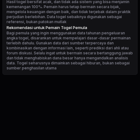
Hasil togel bersifat acak, dan tidak ada sistem yang bisa menjamin
kemenangan 100%. Pemain harus tetap bermain secara bijak,
mengelola keuangan dengan baik, dan tidak terjebak dalam praktik
perjudian berlebihan. Data togel sebaiknya digunakan sebagai
referensi, bukan patokan mutlak
Rekomendasi untuk Pemain Togel Pemula
Bagi pemula yang ingin menggunakan data tahunan pengeluaran
angka togel, disarankan untuk mempelajari dasar-dasar permainan
terlebih dahulu. Gunakan data dari sumber terpercaya dan
kombinasikan dengan informasi lain, seperti prediksi dari ahli atau
forum diskusi. Selalu ingat untuk bermain secara bertanggung jawab
dan tidak menghabiskan dana besar hanya mengandalkan analisis
data. Togel seharusnya dimainkan sebagai hiburan, bukan sebagai
sumber penghasilan utama