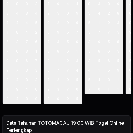
0
8
3
2
4
0
4
4
8
3
3
0
3
3
4
8
4
2
5
0
9
5
4
2
8
0
4
4
4
5
9
2
9
6
5
1
2
3
8
1
8
4
2
0
9
5
7
3
7
7
5
9
7
2
7
6
4
3
5
9
3
0
5
8
5
7
6
8
1
8
8
6
1
3
8
6
5
0
0
8
6
7
3
1
2
3
3
5
6
5
5
9
7
3
3
0
7
7
4
4
1
5
9
6
3
4
8
2
4
2
0
5
5
4
3
1
4
1
9
4
6
2
3
7
0
7
0
1
1
8
2
4
3
0
3
9
2
5
Data Tahunan TOTOMACAU 19:00 WIB Togel Online
Terlengkap