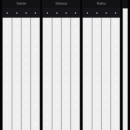
Senin
Selasa
Rabu
•
•
•
•
•
•
•
•
•
•
•
•
2
5
8
2
4
4
2
7
8
7
0
8
6
2
2
9
8
5
1
7
5
8
5
5
3
7
5
8
3
0
9
3
8
3
4
5
1
7
8
2
1
3
5
9
1
7
7
4
8
8
3
6
6
6
5
8
0
9
9
1
4
1
7
3
7
1
5
7
9
4
9
5
8
1
0
5
5
1
2
5
3
5
0
8
1
0
0
8
0
1
9
0
6
5
8
5
9
6
0
0
7
5
4
9
4
6
2
6
2
1
2
9
8
1
1
6
8
8
1
1
2
8
7
0
2
0
2
2
4
1
3
3
4
4
1
8
1
2
1
1
5
2
1
5
1
4
5
6
8
5
4
3
7
2
1
7
0