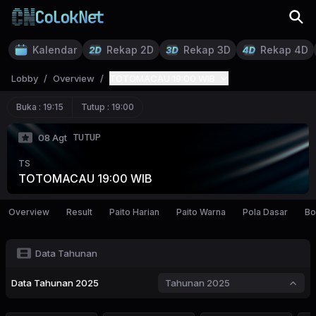
Kalendar
Rekap 2D
Rekap 3D
Rekap 4D
Lobby
/
Overview
/
TOTOMACAU 19:00 WIB
Buka :
19:15
Tutup :
19:00
TUTUP
08 Agt
TS
TOTOMACAU 19:00 WIB
Overview
Result
Paito Harian
Paito Warna
Pola Dasar
Bo
Data Tahunan
Data
Tahunan 2025
Tahunan 2025