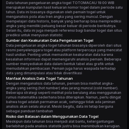
Data tahunan pengeluaran angka togel TOTOMACAU 19:00 WIB
merupakan kumpulan hasil keluaran nomor togel dalam periode satu
tahun. Data ini biasanya digunakan oleh pemain togel untuk
menganalisis pola atau tren angka yang sering muncul. Dengan
mempelajari data historis, banyak yang berharap bisa memprediksi
angka yang memiliki peluang besar keluar di periode berikutnya.
Selain itu, data ini juga menjadi referensi bagi bandar togel dan situs
prediksi untuk menyusun statistic
Sumber dan Keakuratan Data Pengeluaran Togel
Data pengeluaran angka togel tahunan biasanya diperoleh dari situs
resmi penyelenggara togel atau platform terpercaya yang mencatat
hasil undian. Penting untuk memastikan keakuratan data karena
kesalahan informasi dapat memengaruhi analisis pemain. Beberapa
sumber menyediakan data dalam bentuk tabel atau grafik untuk
memudahkan pembacaan. Pemain juga harus waspada terhadap
data yang dimanipulasi atau tidak diverifikasi
Manfaat Analisis Data Togel Tahunan
Dengan menganalisis data tahunan, pemain bisa melihat angka-
angka yang sering (hot number) atau jarang muncul (cold number).
Beberapa strategi seperti melihat pola berulang atau menggunakan
rumus matematika sederhana bisa diterapkan. Namun, perlu diingat
bahwa togel adalah permainan acak, sehingga tidak ada jaminan
analisis akan selalu akurat. Meski begitu, data ini tetap berguna
sebagai panduan tambahan
Risiko dan Batasan dalam Menggunakan Data Togel
Meskipun data tahunan bisa menjadi alat bantu, ketergantungan
berlebihan pada analisis statistik justru bisa menimbulkan kerugian.