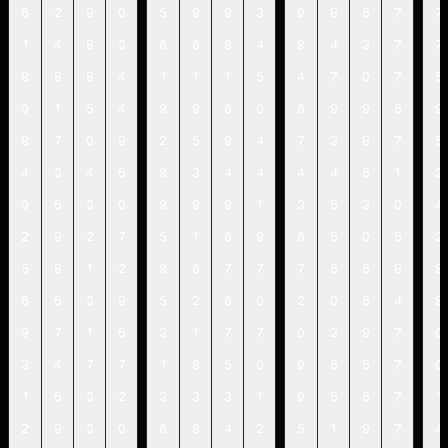
6
2
9
0
5
9
9
3
9
8
6
7
7
1
4
8
3
6
6
8
4
8
4
3
7
7
8
8
8
4
1
1
1
5
4
7
0
7
5
0
1
5
4
9
9
6
0
6
9
9
6
9
8
7
0
9
2
5
9
4
7
3
8
7
5
4
3
4
6
8
3
4
4
4
4
6
1
3
0
6
3
0
9
9
9
1
3
5
3
0
4
2
9
2
7
5
1
6
9
6
5
0
5
2
5
8
1
2
8
6
7
7
7
6
6
8
8
6
6
3
9
5
2
6
0
2
0
6
4
8
9
7
1
6
3
1
7
7
0
2
9
7
0
3
4
7
7
1
8
5
0
9
6
5
7
0
1
6
3
2
3
3
3
1
9
5
6
7
1
2
9
3
0
6
8
4
2
5
1
9
7
4