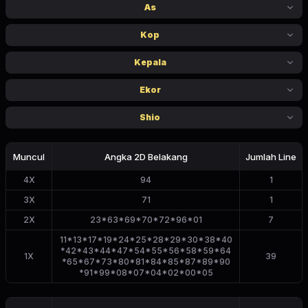
As
Kop
Kepala
Ekor
Shio
Muncul
Angka 2D
Belakang
Jumlah Line
4
X
94
1
3
X
71
1
2
X
23*63*69*70*72*96*01
7
11*13*17*19*24*25*28*29*30*38*40
*42*43*44*47*54*55*56*58*59*64
1
X
39
*65*67*73*80*81*84*85*87*89*90
*91*99*08*07*04*02*00*05