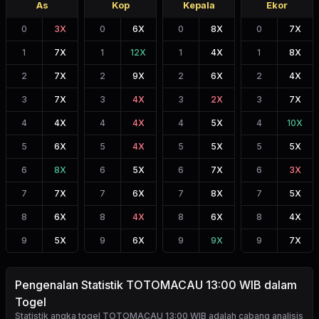
As
Kop
Kepala
Ekor
0
3
X
0
6
X
0
8
X
0
7
X
1
7
X
1
12
X
1
4
X
1
8
X
2
7
X
2
9
X
2
6
X
2
4
X
3
7
X
3
4
X
3
2
X
3
7
X
4
4
X
4
4
X
4
5
X
4
10
X
5
6
X
5
4
X
5
5
X
5
5
X
6
8
X
6
5
X
6
7
X
6
3
X
7
7
X
7
6
X
7
8
X
7
5
X
8
6
X
8
4
X
8
6
X
8
4
X
9
5
X
9
6
X
9
9
X
9
7
X
Pengenalan Statistik TOTOMACAU 13:00 WIB dalam
Togel
Statistik angka togel TOTOMACAU 13:00 WIB
adalah cabang analisis