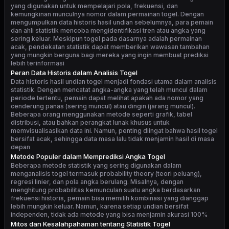
yang digunakan untuk mempelajari pola, frekuensi, dan
kemungkinan munculnya nomor dalam permainan togel. Dengan
mengumpulkan data historis hasil undian sebelumnya, para pemain
dan ahli statistik mencoba mengidentifikasi tren atau angka yang
sering keluar. Meskipun togel pada dasarnya adalah permainan
acak, pendekatan statistik dapat memberikan wawasan tambahan
yang mungkin berguna bagi mereka yang ingin membuat prediksi
lebih terinformasi
Peran Data Historis dalam Analisis Togel
Data historis hasil undian togel menjadi fondasi utama dalam analisis
statistik. Dengan mencatat angka-angka yang telah muncul dalam
periode tertentu, pemain dapat melihat apakah ada nomor yang
cenderung panas (sering muncul) atau dingin (jarang muncul).
Beberapa orang menggunakan metode seperti grafik, tabel
distribusi, atau bahkan perangkat lunak khusus untuk
memvisualisasikan data ini. Namun, penting diingat bahwa hasil togel
bersifat acak, sehingga data masa lalu tidak menjamin hasil di masa
depan
Metode Populer dalam Memprediksi Angka Togel
Beberapa metode statistik yang sering digunakan dalam
menganalisis togel termasuk probability theory (teori peluang),
regresi linier, dan pola angka berulang. Misalnya, dengan
menghitung probabilitas kemunculan suatu angka berdasarkan
frekuensi historis, pemain bisa memilih kombinasi yang dianggap
lebih mungkin keluar. Namun, karena setiap undian bersifat
independen, tidak ada metode yang bisa menjamin akurasi 100%
Mitos dan Kesalahpahaman tentang Statistik Togel