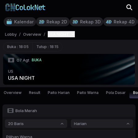
Kalendar
Rekap 2D
Rekap 3D
Rekap 4D
Lobby
/
Overview
/
USA NIGHT
Buka :
18:05
Tutup :
18:15
BUKA
07 Agt
US
USA NIGHT
Overview
Result
Paito Harian
Paito Warna
Pola Dasar
Bo
Bola Merah
20 Baris
Harian
Pilihan Warna