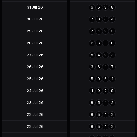
31 Jul 26
6
5
8
8
30 Jul 26
7
0
0
4
29 Jul 26
7
1
9
5
28 Jul 26
2
6
5
8
27 Jul 26
5
4
9
3
26 Jul 26
3
6
1
7
25 Jul 26
5
0
6
1
24 Jul 26
1
9
2
8
23 Jul 26
8
5
1
2
22 Jul 26
8
5
1
2
22 Jul 26
8
5
1
2