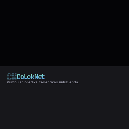
Kumpulan prediksi terlengkap untuk Anda.
© 2024 Copyright LXGroup. All rights reserved.
Terms & Conditions
|
Privacy Policy
bola merah USA NIGHT dibuat dalam bentuk kombinasi dibuat untuk
mempermudah togelers dalam membandingkan pola data paito
lainnya seperti : HK , SDY dan SGP. Bola Merah sering terjadi
kesamaan pola pada kedua pasaran togel untuk memprediksi
angka jitu hari ini dari Bola Fortunes terbaru