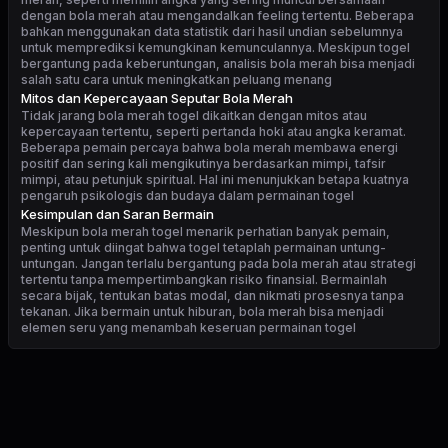
dengan bola merah atau mengandalkan feeling tertentu. Beberapa
bahkan menggunakan data statistik dari hasil undian sebelumnya
untuk memprediksi kemungkinan kemunculannya. Meskipun togel
bergantung pada keberuntungan, analisis bola merah bisa menjadi
salah satu cara untuk meningkatkan peluang menang
Mitos dan Kepercayaan Seputar Bola Merah
Tidak jarang bola merah togel dikaitkan dengan mitos atau
kepercayaan tertentu, seperti pertanda hoki atau angka keramat.
Beberapa pemain percaya bahwa bola merah membawa energi
positif dan sering kali mengikutinya berdasarkan mimpi, tafsir
mimpi, atau petunjuk spiritual. Hal ini menunjukkan betapa kuatnya
pengaruh psikologis dan budaya dalam permainan togel
Kesimpulan dan Saran Bermain
Meskipun bola merah togel menarik perhatian banyak pemain,
penting untuk diingat bahwa togel tetaplah permainan untung-
untungan. Jangan terlalu bergantung pada bola merah atau strategi
tertentu tanpa mempertimbangkan risiko finansial. Bermainlah
secara bijak, tentukan batas modal, dan nikmati prosesnya tanpa
tekanan. Jika bermain untuk hiburan, bola merah bisa menjadi
elemen seru yang menambah keseruan permainan togel