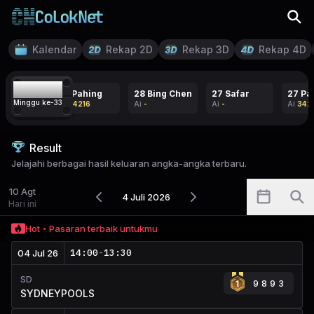
Kalendar
Rekap 2D
Rekap 3D
Rekap 4D
10
27 Pahing
28 Bing Chen
27 Safar
27 Pa
Minggu ke-
33
Ai
34216
Ai
-
Ai
-
Ai
3421
Result
Jelajahi berbagai hasil keluaran angka-angka terbaru.
10 Agt
4 Juli 2026
Hari ini
Hot
Pasaran terbaik untukmu
14:00
-
13:30
04 Jul 26
SD
9893
SYDNEYPOOLS