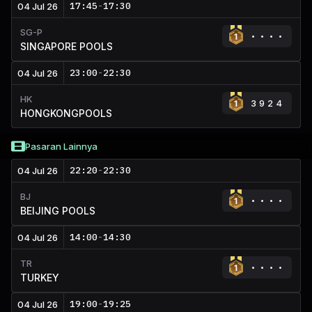
17:45
-
17:30
04 Jul 26
SG-P
SINGAPORE POOLS
23:00
-
22:30
04 Jul 26
HK
3924
HONGKONGPOOLS
Pasaran Lainnya
22:20
-
22:30
04 Jul 26
BJ
BEIJING POOLS
14:00
-
14:30
04 Jul 26
TR
TURKEY
19:00
-
19:25
04 Jul 26