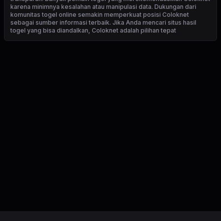
karena minimnya kesalahan atau manipulasi data. Dukungan dari
komunitas togel online semakin memperkuat posisi Coloknet
sebagai sumber informasi terbaik. Jika Anda mencari situs hasil
togel yang bisa diandalkan, Coloknet adalah pilihan tepat