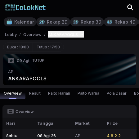
Kalendar
Rekap 2D
Rekap 3D
Rekap 4D
Lobby
/
Overview
/
ANKARAPOOLS
Buka :
18:00
Tutup :
17:50
TUTUP
09 Agt
AP
ANKARAPOOLS
Overview
Result
Paito Harian
Paito Warna
Pola Dasar
Bo
Overview
Hari
Tanggal
Market
Prize
Sabtu
08 Agt 26
AP
4822