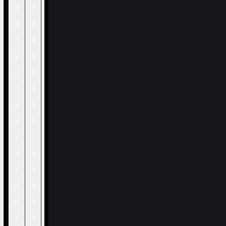
8
7
9
6
1
3
3
0
4
5
7
8
8
2
4
0
0
0
3
4
1
9
8
7
1
4
2
6
5
0
4
8
9
5
6
4
9
5
4
4
3
0
1
5
1
6
8
6
0
8
7
0
5
3
0
8
1
3
6
1
1
4
0
5
6
7
4
3
1
3
8
8
9
9
7
8
2
6
5
1
5
4
3
2
9
2
5
5
2
9
9
3
2
1
8
3
2
1
3
0
7
5
1
6
0
7
8
4
3
8
8
0
6
0
3
1
8
2
7
3
2
0
7
8
0
4
1
9
7
7
0
4
0
8
7
6
9
6
7
2
3
6
0
9
0
0
5
7
4
7
8
6
6
2
0
8
7
2
2
6
2
8
1
5
3
2
8
9