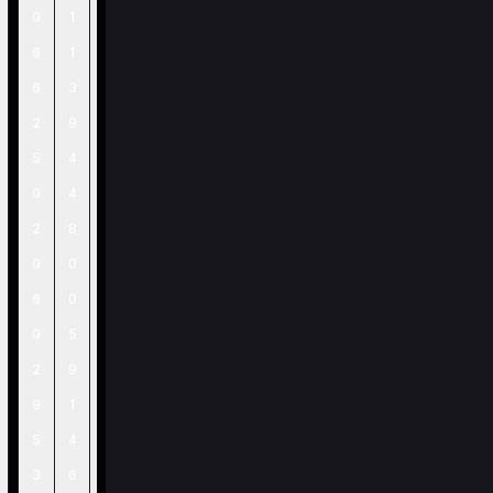
0
1
2
2
9
3
1
3
4
0
3
1
6
1
2
4
8
2
6
6
6
0
0
1
6
3
6
5
2
5
3
0
8
7
2
3
2
9
7
5
9
8
3
4
2
6
7
0
5
4
4
2
9
2
0
4
0
6
7
6
0
4
5
7
8
5
3
0
4
9
2
2
2
8
4
0
1
2
9
3
3
7
4
9
0
0
7
4
4
3
1
0
6
2
5
0
6
0
9
9
4
8
7
5
1
0
8
8
0
5
1
9
3
0
7
3
5
1
2
4
2
9
5
5
3
8
7
2
9
9
5
3
9
1
4
3
5
3
8
0
2
6
7
3
5
4
6
0
6
7
0
1
1
9
6
2
3
6
0
8
3
2
1
1
1
0
1
9