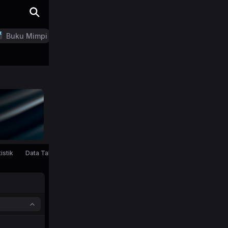
Buku Mimpi
LN Generator
istik
Data Tahunan