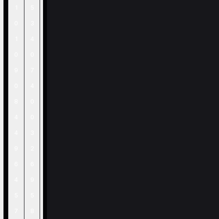
1
5
6
7
9
6
4
0
9
6
6
3
0
3
1
2
3
3
6
7
9
2
1
0
1
4
5
5
6
6
2
1
0
8
6
9
0
0
3
2
8
5
2
6
9
5
3
3
9
7
8
0
3
6
1
5
2
8
8
4
0
4
2
9
1
8
7
2
6
1
0
5
8
0
0
6
4
0
1
8
3
2
1
6
4
0
1
2
1
7
9
0
4
6
2
0
4
3
0
0
6
0
3
2
7
6
3
5
9
2
4
4
2
0
3
7
5
8
3
6
6
6
3
1
9
5
2
8
4
2
1
7
4
9
9
7
0
9
6
5
7
1
8
6
5
5
8
2
1
8
4
3
7
2
0
3
7
8
4
5
9
6
4
7
0
6
4
1