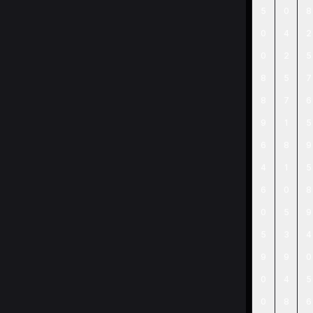
5
0
8
0
4
2
0
2
5
8
5
7
8
7
6
9
1
5
6
8
9
4
1
5
6
0
8
0
5
9
5
3
4
9
9
0
0
4
5
0
8
6