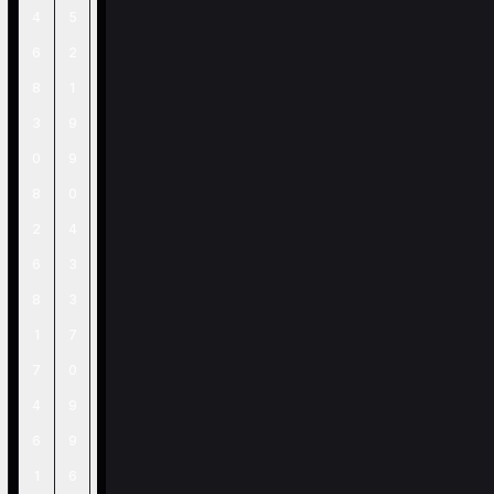
4
5
5
8
2
1
5
9
7
1
5
5
6
2
4
9
2
6
3
7
9
6
5
1
8
1
9
3
1
5
2
2
4
7
8
0
3
9
5
3
2
6
3
8
6
9
0
3
0
9
9
1
7
3
4
5
5
5
3
0
8
0
7
0
2
7
6
5
2
3
0
7
2
4
4
5
3
8
5
1
9
8
8
2
6
3
0
8
8
4
5
5
4
5
7
1
8
3
3
5
4
8
3
1
8
5
2
0
1
7
6
3
3
2
4
0
6
4
1
5
7
0
3
4
4
4
8
2
9
0
7
6
4
9
7
9
6
8
5
4
4
9
2
5
6
9
9
0
6
7
5
9
0
8
2
0
1
6
2
4
6
3
9
7
8
9
4
8