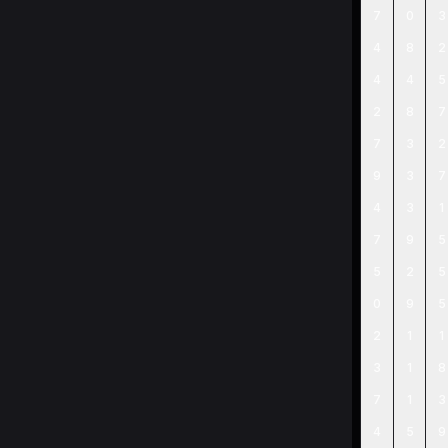
7
0
3
4
8
2
4
4
5
2
8
7
7
3
2
9
3
7
4
3
1
7
9
5
5
2
5
0
9
5
2
1
1
3
1
8
7
1
3
4
5
9