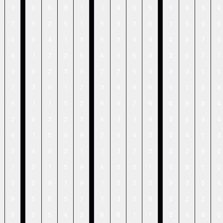
3
0
6
8
1
1
9
6
5
5
8
3
4
7
5
2
5
1
5
5
2
6
1
5
3
6
0
9
4
1
3
5
2
4
9
4
9
7
6
9
1
7
2
5
4
3
6
0
2
6
7
7
3
8
2
3
9
7
7
5
4
9
3
1
1
7
3
0
1
7
3
8
6
6
5
1
9
8
5
1
1
5
2
9
0
7
8
6
9
8
4
2
6
3
2
3
4
3
3
9
2
6
3
4
9
1
5
0
9
7
5
4
0
2
4
1
3
3
4
0
2
1
1
3
7
2
3
2
9
6
1
2
1
5
9
4
5
5
1
5
8
1
0
3
6
9
1
9
1
5
2
2
9
3
5
4
8
5
6
5
7
7
3
5
6
3
2
2
4
6
6
5
4
2
9
6
1
1
2
4
8
0