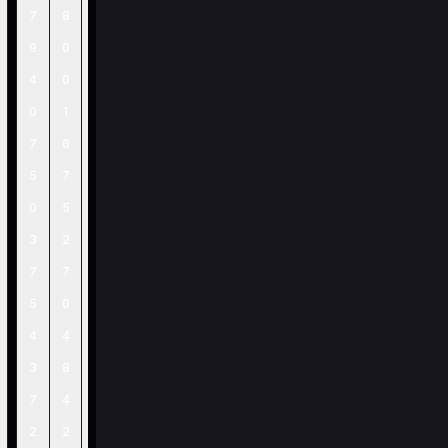
7
8
1
5
2
2
0
7
8
5
5
4
9
0
5
5
4
1
3
9
1
7
0
4
4
0
5
2
7
4
9
1
0
6
5
7
0
1
2
8
7
4
9
3
3
8
0
5
7
6
1
5
5
8
3
7
1
0
1
3
5
7
8
3
2
3
9
4
9
9
8
2
0
5
5
9
9
9
6
7
7
1
8
5
3
2
5
9
4
9
3
6
2
2
6
5
7
7
1
4
5
1
0
8
0
5
9
9
5
0
7
7
9
8
8
1
4
7
2
9
4
4
8
0
3
9
0
1
2
7
1
3
3
8
6
0
7
4
8
2
9
6
7
3
7
4
1
9
5
9
9
4
5
8
2
1
2
2
3
6
4
8
6
9
9
7
7
1