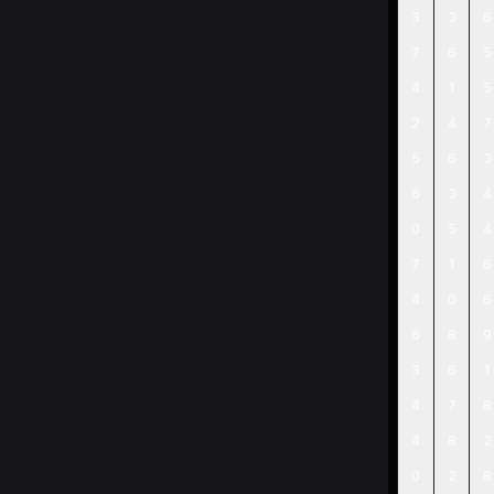
3
3
6
7
6
5
4
1
5
2
4
7
5
6
3
6
3
4
0
5
4
7
1
6
4
0
6
6
8
9
3
6
1
4
7
8
4
8
2
0
2
8