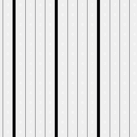
3
8
1
4
9
4
4
1
7
3
7
6
9
4
7
5
3
7
8
8
1
2
9
6
5
1
3
2
4
2
8
1
3
8
9
5
1
0
7
5
4
1
5
3
1
6
7
2
3
0
4
4
0
5
3
1
4
8
2
7
1
1
5
3
9
0
5
7
5
9
2
8
8
0
9
7
1
3
1
0
4
9
1
5
3
4
7
3
4
9
9
0
2
4
1
7
5
6
7
7
1
7
2
6
2
4
2
6
6
2
4
9
0
0
6
6
8
7
3
4
2
8
4
0
6
0
5
2
7
6
9
5
9
3
9
2
5
6
3
7
1
3
1
5
4
7
3
0
4
8
1
5
1
2
9
9
5
9
7
7
4
6
5
5
2
9
2
7
5
0
9
4
6
8
6
1
2
0
0
4
9
3