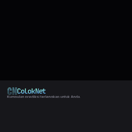
Kumpulan prediksi terlengkap untuk Anda.
© 2024 Copyright LXGroup. All rights reserved.
Terms & Conditions
|
Privacy Policy
Kumpulan data lengkap untuk mudah yang telah di simpulkan dari
result togel BRUNEI4D, statistik, shio dll