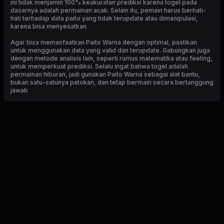
ini tidak menjamin 100% keakuratan prediksi karena togel pada
dasarnya adalah permainan acak. Selain itu, pemain harus berhati-
hati terhadap data paito yang tidak terupdate atau dimanipulasi,
karena bisa menyesatkan
Agar bisa memanfaatkan Paito Warna dengan optimal, pastikan
untuk menggunakan data yang valid dan terupdate. Gabungkan juga
dengan metode analisis lain, seperti rumus matematika atau feeling,
untuk memperkuat prediksi. Selalu ingat bahwa togel adalah
permainan hiburan, jadi gunakan Paito Warna sebagai alat bantu,
bukan satu-satunya patokan, dan tetap bermain secara bertanggung
jawab