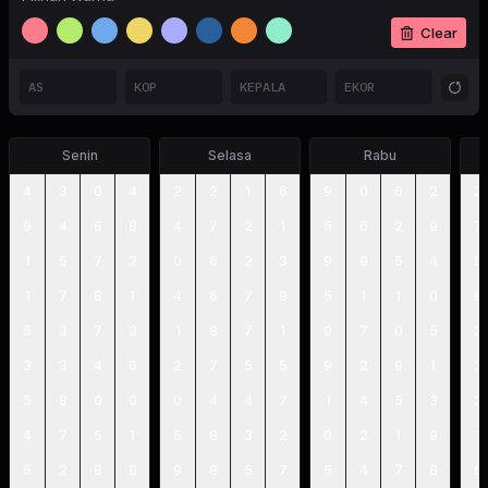
Clear
Senin
Selasa
Rabu
4
3
0
4
2
2
1
6
9
0
6
2
2
9
4
6
8
4
7
2
1
5
6
2
9
7
1
5
7
2
0
6
2
3
9
9
5
4
0
1
7
8
1
4
6
7
9
5
1
1
0
6
6
3
7
3
1
8
7
1
0
7
0
5
2
3
3
4
6
2
7
5
5
9
2
9
1
3
5
8
0
0
0
4
4
7
1
4
5
3
2
4
7
5
1
5
8
3
2
0
2
1
9
1
6
2
8
8
9
8
5
7
5
4
7
8
0