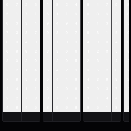
0
7
2
5
1
8
2
4
6
4
7
9
8
5
1
7
1
6
1
1
9
6
8
9
3
8
0
3
3
4
9
4
9
4
7
1
3
4
5
7
3
3
7
9
3
9
7
8
8
1
5
0
0
0
4
0
1
7
3
3
4
0
0
4
0
6
8
8
2
3
3
0
6
1
2
0
5
9
3
0
2
0
1
2
0
5
2
3
1
4
2
3
2
1
4
5
4
2
3
9
5
2
0
2
7
8
5
8
5
4
4
8
4
3
9
8
2
1
4
1
1
2
2
0
8
7
0
3
7
1
2
2
7
8
8
7
0
8
3
1
4
4
1
4
8
4
5
8
9
6
8
6
5
1
8
2