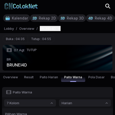
Kalendar
Rekap 2D
Rekap 3D
Rekap 4D
Lobby
/
Overview
/
BRUNEI4D
Buka :
04:35
Tutup :
04:55
TUTUP
07 Agt
BR
BRUNEI4D
Overview
Result
Paito Harian
Paito Warna
Pola Dasar
Bo
Paito Warna
7 Kolom
Harian
Pilihan Warna