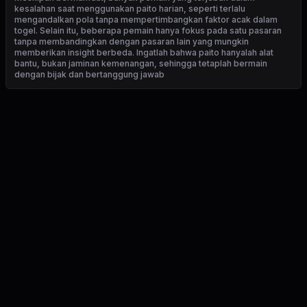
kesalahan saat menggunakan paito harian, seperti terlalu
mengandalkan pola tanpa mempertimbangkan faktor acak dalam
togel. Selain itu, beberapa pemain hanya fokus pada satu pasaran
tanpa membandingkan dengan pasaran lain yang mungkin
memberikan insight berbeda. Ingatlah bahwa paito hanyalah alat
bantu, bukan jaminan kemenangan, sehingga tetaplah bermain
dengan bijak dan bertanggung jawab