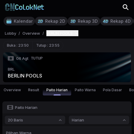
Kalendar
Rekap 2D
Rekap 3D
Rekap 4D
Lobby
/
Overview
/
BERLIN POOLS
Buka :
23:50
Tutup :
23:55
TUTUP
06 Agt
BRL
BERLIN POOLS
Overview
Result
Paito Harian
Paito Warna
Pola Dasar
Bo
Paito Harian
20 Baris
Harian
Pilihan Warna