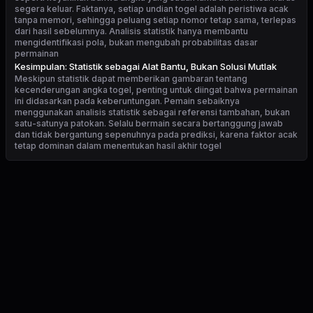
segera keluar. Faktanya, setiap undian togel adalah peristiwa acak
tanpa memori, sehingga peluang setiap nomor tetap sama, terlepas
dari hasil sebelumnya. Analisis statistik hanya membantu
mengidentifikasi pola, bukan mengubah probabilitas dasar
permainan
Kesimpulan: Statistik sebagai Alat Bantu, Bukan Solusi Mutlak
Meskipun statistik dapat memberikan gambaran tentang
kecenderungan angka togel, penting untuk diingat bahwa permainan
ini didasarkan pada keberuntungan. Pemain sebaiknya
menggunakan analisis statistik sebagai referensi tambahan, bukan
satu-satunya patokan. Selalu bermain secara bertanggung jawab
dan tidak bergantung sepenuhnya pada prediksi, karena faktor acak
tetap dominan dalam menentukan hasil akhir togel