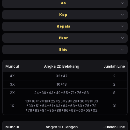
As
Kop
Kepala
Ekor
Shio
Muncul
Angka 2D
Belakang
Jumlah Line
4
X
32*47
2
3
X
10*18
2
2
X
24*36*43*49*55*71*76*88
8
13*16*17*19*22*25*28*29*30*31*33
1
X
*39*51*54*61*63*64*68*69*75*78
31
*79*83*84*85*89*96*98*03*05*02
Muncul
Angka 2D
Tengah
Jumlah Line