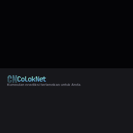
Kumpulan prediksi terlengkap untuk Anda.
© 2024 Copyright LXGroup. All rights reserved.
Terms & Conditions
|
Privacy Policy
bola merah NEWYORK 4D dibuat dalam bentuk kombinasi dibuat
untuk mempermudah togelers dalam membandingkan pola data
paito lainnya seperti : HK , SDY dan SGP. Bola Merah sering terjadi
kesamaan pola pada kedua pasaran togel untuk memprediksi
angka jitu hari ini dari Bola Fortunes terbaru