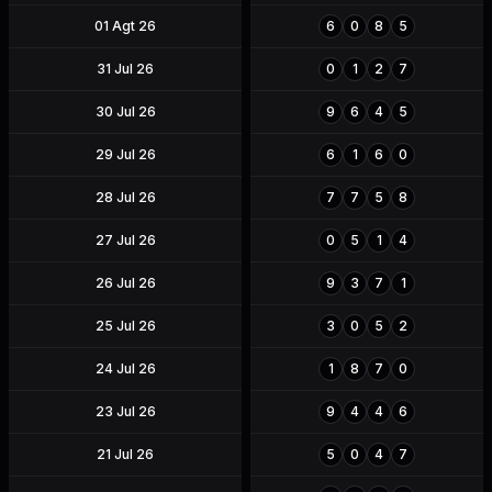
01 Agt 26
6
0
8
5
31 Jul 26
0
1
2
7
30 Jul 26
9
6
4
5
29 Jul 26
6
1
6
0
28 Jul 26
7
7
5
8
27 Jul 26
0
5
1
4
26 Jul 26
9
3
7
1
25 Jul 26
3
0
5
2
24 Jul 26
1
8
7
0
23 Jul 26
9
4
4
6
21 Jul 26
5
0
4
7