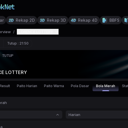
ar
Rekap 2D
Rekap 3D
Rekap 4D
BBFS
erview
/
FLORENCE LOTTERY
Tutup :
21:50
TUTUP
CE LOTTERY
Result
Paito Harian
Paito Warna
Pola Dasar
Bola Merah
Stat
erah
Harian
na