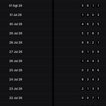
01 Agt 26
5
6
1
1
31 Jul 26
1
4
0
3
30 Jul 26
4
6
2
5
29 Jul 26
5
2
8
2
28 Jul 26
9
6
2
1
27 Jul 26
8
1
0
9
26 Jul 26
1
4
4
2
25 Jul 26
0
2
6
6
24 Jul 26
8
3
4
3
23 Jul 26
2
1
3
5
22 Jul 26
0
0
7
1