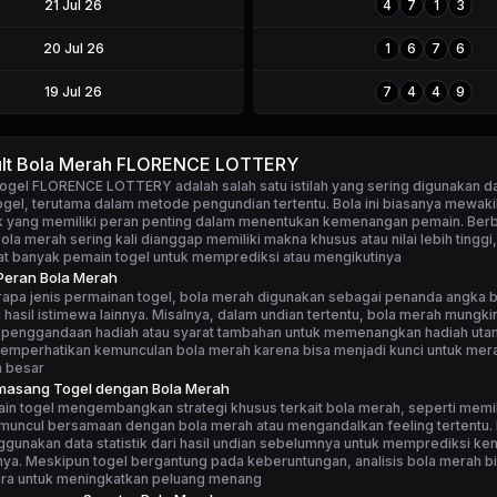
21 Jul 26
4
7
1
3
20 Jul 26
1
6
7
6
19 Jul 26
7
4
4
9
sult Bola Merah FLORENCE LOTTERY
 togel FLORENCE LOTTERY
adalah salah satu istilah yang sering digunakan 
gel, terutama dalam metode pengundian tertentu. Bola ini biasanya mewakil
fik yang memiliki peran penting dalam menentukan kemenangan pemain. Be
bola merah sering kali dianggap memiliki makna khusus atau nilai lebih tinggi
at banyak pemain togel untuk memprediksi atau mengikutinya
Peran Bola Merah
apa jenis permainan togel, bola merah digunakan sebagai penanda angka 
u hasil istimewa lainnya. Misalnya, dalam undian tertentu, bola merah mungki
penggandaan hadiah atau syarat tambahan untuk memenangkan hadiah uta
memperhatikan kemunculan bola merah karena bisa menjadi kunci untuk mer
 besar
emasang Togel dengan Bola Merah
in togel mengembangkan strategi khusus terkait bola merah, seperti memi
 muncul bersamaan dengan bola merah atau mengandalkan feeling tertentu
gunakan data statistik dari hasil undian sebelumnya untuk memprediksi k
ya. Meskipun togel bergantung pada keberuntungan, analisis bola merah b
cara untuk meningkatkan peluang menang