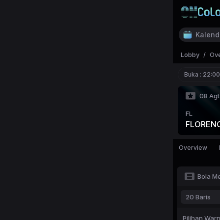
Kalend
Lobby
/
Ov
Buka :
22:00
08 Agt
FL
FLOREN
Overview
Bola M
20 Baris
Pilihan War