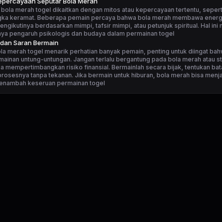
epercayaan Seputar Bola Merah
 bola merah togel dikaitkan dengan mitos atau kepercayaan tertentu, seper
ngka keramat. Beberapa pemain percaya bahwa bola merah membawa energi 
mengikutinya berdasarkan mimpi, tafsir mimpi, atau petunjuk spiritual. Hal in
nya pengaruh psikologis dan budaya dalam permainan togel
 dan Saran Bermain
a merah togel menarik perhatian banyak pemain, penting untuk diingat bah
mainan untung-untungan. Jangan terlalu bergantung pada bola merah atau st
pa mempertimbangkan risiko finansial. Bermainlah secara bijak, tentukan ba
prosesnya tanpa tekanan. Jika bermain untuk hiburan, bola merah bisa menj
enambah keseruan permainan togel