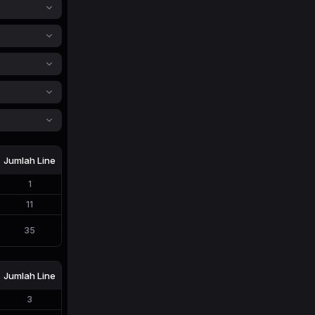
Jumlah Line
1
11
35
Jumlah Line
3