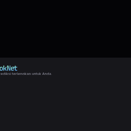
ediksi terlengkap untuk Anda.
right LXGroup. All rights reserved.
ditions
|
Privacy Policy
ogel mencakup data tentang angka yang sering muncul, peluang menang, dan 
umnya. Informasi ini dapat membantu pemain membuat keputusan yang lebih 
ka.