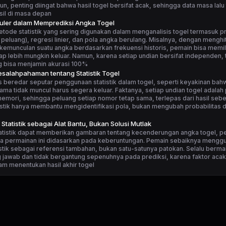
mun, penting diingat bahwa hasil togel bersifat acak, sehingga data masa lalu 
sil di masa depan
uler dalam Memprediksi Angka Togel
ode statistik yang sering digunakan dalam menganalisis togel termasuk pr
i peluang), regresi linier, dan pola angka berulang. Misalnya, dengan mengh
 kemunculan suatu angka berdasarkan frekuensi historis, pemain bisa memi
p lebih mungkin keluar. Namun, karena setiap undian bersifat independen, 
 bisa menjamin akurasi 100%
esalahpahaman tentang Statistik Togel
 beredar seputar penggunaan statistik dalam togel, seperti keyakinan ba
ama tidak muncul harus segera keluar. Faktanya, setiap undian togel adalah 
emori, sehingga peluang setiap nomor tetap sama, terlepas dari hasil seb
tistik hanya membantu mengidentifikasi pola, bukan mengubah probabilitas 
Statistik sebagai Alat Bantu, Bukan Solusi Mutlak
atistik dapat memberikan gambaran tentang kecenderungan angka togel, pe
wa permainan ini didasarkan pada keberuntungan. Pemain sebaiknya mengg
tistik sebagai referensi tambahan, bukan satu-satunya patokan. Selalu berma
 jawab dan tidak bergantung sepenuhnya pada prediksi, karena faktor acak
m menentukan hasil akhir togel