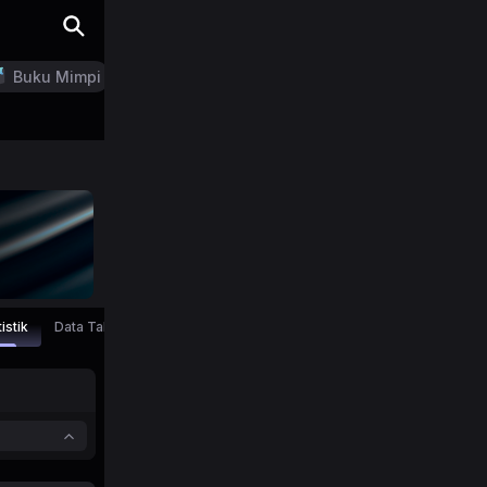
Buku Mimpi
LN Generator
istik
Data Tahunan