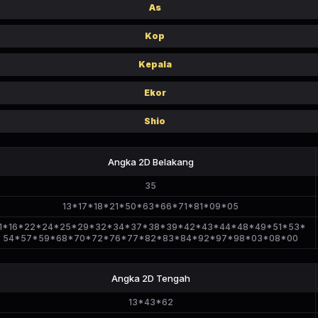
As
Kop
Kepala
Ekor
Shio
Angka 2D
Belakang
35
13*17*18*21*50*63*66*71*81*09*05
11*16*22*24*25*29*32*34*37*38*39*42*43*44*48*49*51*53*
54*57*59*68*70*72*76*77*82*83*84*92*97*98*03*08*00
Angka 2D
Tengah
13*43*62