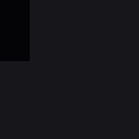
analisis
baik saat