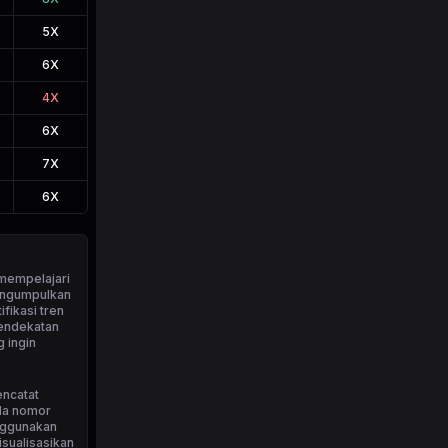
5
X
6
X
4
X
6
X
7
X
6
X
 mempelajari
engumpulkan
fikasi tren
pendekatan
 ingin
encatat
ada nomor
enggunakan
isualisasikan