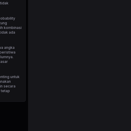
tidak
obability
itung
lih kombinasi
tidak ada
hwa angka
peristiwa
elumnya.
dasar
nting untuk
unakan
in secara
 tetap