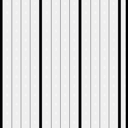
5
9
6
7
7
4
6
3
6
9
5
5
9
6
2
4
7
3
7
2
0
9
8
8
2
7
1
4
8
9
7
2
2
6
5
9
8
1
1
2
6
3
0
3
5
7
2
2
2
1
3
4
0
2
8
7
7
7
6
5
6
7
1
3
3
9
6
9
1
6
3
4
2
4
1
4
0
0
3
8
2
1
7
1
1
9
6
6
9
5
2
1
7
7
8
9
0
5
7
5
5
9
4
1
5
6
8
3
6
7
1
4
0
2
2
6
9
6
4
8
9
1
6
9
2
2
4
6
6
6
8
0
4
4
3
4
5
8
6
9
4
0
2
8
4
1
3
6
8
6
7
2
6
5
0
7
9
3
1
6
1
8
5
4
0
5
0
7
8
2
1
4
5
8
4
0
9
0
8
1
1
3