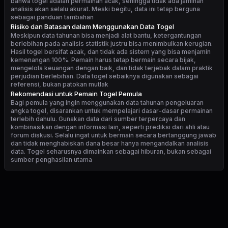
bahwa togel adalah permainan acak, sehingga tidak ada jaminan
analisis akan selalu akurat. Meski begitu, data ini tetap berguna
sebagai panduan tambahan
Risiko dan Batasan dalam Menggunakan Data Togel
Meskipun data tahunan bisa menjadi alat bantu, ketergantungan
berlebihan pada analisis statistik justru bisa menimbulkan kerugian.
Hasil togel bersifat acak, dan tidak ada sistem yang bisa menjamin
kemenangan 100%. Pemain harus tetap bermain secara bijak,
mengelola keuangan dengan baik, dan tidak terjebak dalam praktik
perjudian berlebihan. Data togel sebaiknya digunakan sebagai
referensi, bukan patokan mutlak
Rekomendasi untuk Pemain Togel Pemula
Bagi pemula yang ingin menggunakan data tahunan pengeluaran
angka togel, disarankan untuk mempelajari dasar-dasar permainan
terlebih dahulu. Gunakan data dari sumber terpercaya dan
kombinasikan dengan informasi lain, seperti prediksi dari ahli atau
forum diskusi. Selalu ingat untuk bermain secara bertanggung jawab
dan tidak menghabiskan dana besar hanya mengandalkan analisis
data. Togel seharusnya dimainkan sebagai hiburan, bukan sebagai
sumber penghasilan utama