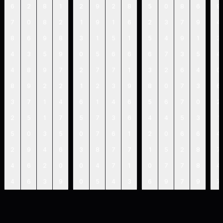
6
2
8
1
2
9
2
8
5
0
8
6
9
7
0
8
2
1
9
1
6
2
3
7
9
4
8
6
9
8
3
1
5
1
5
4
9
1
3
4
3
5
9
0
5
6
6
6
7
3
5
4
4
8
9
7
2
7
7
1
3
2
6
4
0
8
9
2
2
1
2
3
9
8
0
7
3
6
3
7
1
4
6
1
4
6
5
6
7
0
2
2
5
1
7
5
7
3
6
4
4
5
3
1
5
0
3
5
0
7
6
1
2
0
6
6
4
2
9
4
6
3
8
7
7
1
5
2
8
7
4
6
2
0
0
4
7
1
0
7
7
8
4
4
6
3
9
0
5
4
3
6
9
7
9
7